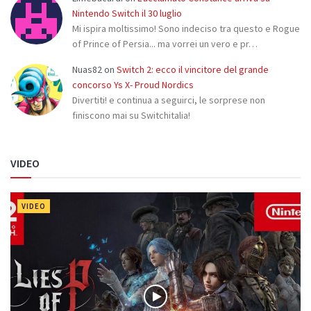
Nintendo Switch il 30 luglio
Mi ispira moltissimo! Sono indeciso tra questo e Rogue
of Prince of Persia... ma vorrei un vero e pr…
Nuas82
on
Switch 2: ecco il vincitore del grande
concorso Ys X- Proud Nordics
Divertiti! e continua a seguirci, le sorprese non
finiscono mai su Switchitalia!
VIDEO
VIDEO