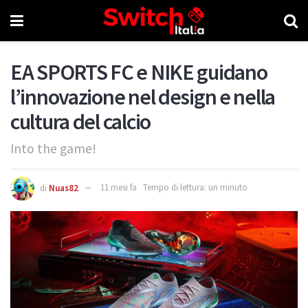
EA SPORTS FC e NIKE guidano
l’innovazione nel design e nella
cultura del calcio
Into the game!
di
Nuas82
11 mesi fa
Tempo di lettura: un minuto