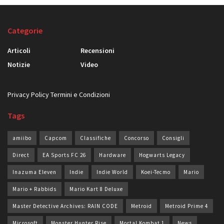
Categorie
Articoli
Recensioni
Notizie
Video
Privacy Policy
Termini e Condizioni
Tags
amiibo
Capcom
Classifiche
Concorso
Consigli
Direct
EA Sports FC 26
Hardware
Hogwarts Legacy
Inazuma Eleven
Indie
Indie World
Koei-Tecmo
Mario
Mario + Rabbids
Mario Kart 8 Deluxe
Master Detective Archives: RAIN CODE
Metroid
Metroid Prime 4
Microsoft
Monster Hunter Rise
Mortal Kombat 1
News