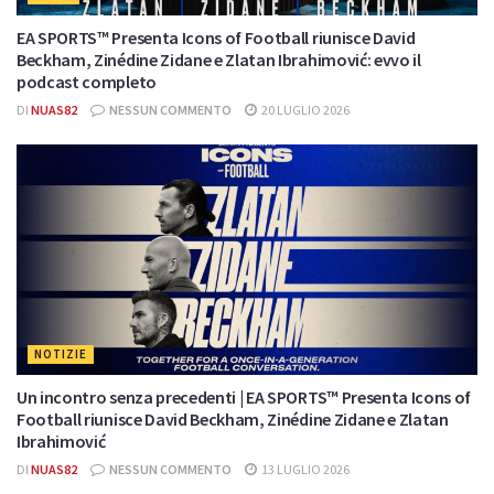
EA SPORTS™ Presenta Icons of Football riunisce David
Beckham, Zinédine Zidane e Zlatan Ibrahimović: evvo il
podcast completo
DI
NUAS82
NESSUN COMMENTO
20 LUGLIO 2026
NOTIZIE
Un incontro senza precedenti | EA SPORTS™ Presenta Icons of
Football riunisce David Beckham, Zinédine Zidane e Zlatan
Ibrahimović
DI
NUAS82
NESSUN COMMENTO
13 LUGLIO 2026