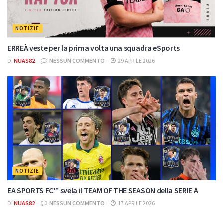
NOTIZIE
ERREÀ veste per la prima volta una squadra eSports
DI
NUAS82
NESSUN COMMENTO
29 APRILE 2026
NOTIZIE
EA SPORTS FC™ svela il TEAM OF THE SEASON della SERIE A
DI
NUAS82
NESSUN COMMENTO
17 APRILE 2026