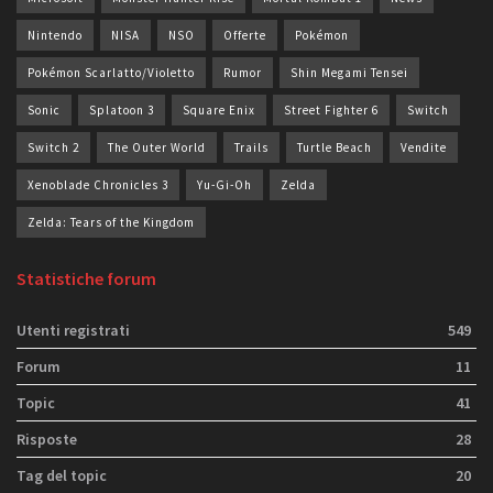
Nintendo
NISA
NSO
Offerte
Pokémon
Pokémon Scarlatto/Violetto
Rumor
Shin Megami Tensei
Sonic
Splatoon 3
Square Enix
Street Fighter 6
Switch
Switch 2
The Outer World
Trails
Turtle Beach
Vendite
Xenoblade Chronicles 3
Yu-Gi-Oh
Zelda
Zelda: Tears of the Kingdom
Statistiche forum
Utenti registrati
549
Forum
11
Topic
41
Risposte
28
Tag del topic
20