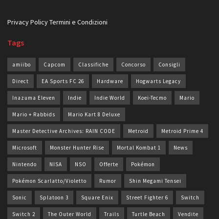
Privacy Policy
Termini e Condizioni
Tags
amiibo
Capcom
Classifiche
Concorso
Consigli
Direct
EA Sports FC 26
Hardware
Hogwarts Legacy
Inazuma Eleven
Indie
Indie World
Koei-Tecmo
Mario
Mario + Rabbids
Mario Kart 8 Deluxe
Master Detective Archives: RAIN CODE
Metroid
Metroid Prime 4
Microsoft
Monster Hunter Rise
Mortal Kombat 1
News
Nintendo
NISA
NSO
Offerte
Pokémon
Pokémon Scarlatto/Violetto
Rumor
Shin Megami Tensei
Sonic
Splatoon 3
Square Enix
Street Fighter 6
Switch
Switch 2
The Outer World
Trails
Turtle Beach
Vendite