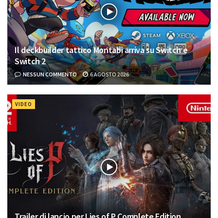
Il deckbuilder tattico Montabi arriva su Switch e
Switch 2
NESSUN COMMENTO
6 AGOSTO 2026
VIDEO
Trailer di lancio per Lies of P Complete Edition