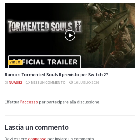
VIDEO
Rumor: Tormented Souls II previsto per Switch 2?
DI
NUAS82
NESSUN COMMENTO
16 LUGLIO 2026
Effettua
l'accesso
per partecipare alla discussione.
Lascia un commento
Devi essere
connesso
per inviare un commento.