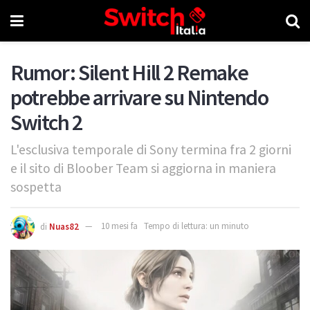
Rumor: Silent Hill 2 Remake
potrebbe arrivare su Nintendo
Switch 2
L'esclusiva temporale di Sony termina fra 2 giorni
e il sito di Bloober Team si aggiorna in maniera
sospetta
di
Nuas82
10 mesi fa
Tempo di lettura: un minuto