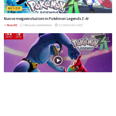
NOTIZIE
Nuove megaevoluzioni in Pokémon Legends Z-A!
di
Nuas82
Nessun commento
12 Settembre 2025
VIDEO
Machamp VS Hawlucha: ecco il nuovo trailer di Pokémon
Legends Z-A!
di
Nuas82
Nessun commento
28 Agosto 2025