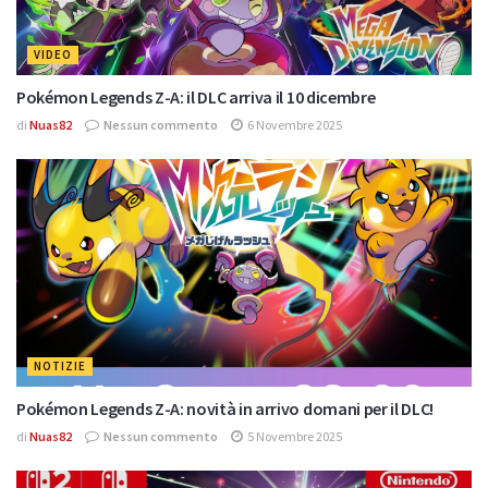
VIDEO
Pokémon Legends Z-A: il DLC arriva il 10 dicembre
di
Nuas82
Nessun commento
6 Novembre 2025
NOTIZIE
Pokémon Legends Z-A: novità in arrivo domani per il DLC!
di
Nuas82
Nessun commento
5 Novembre 2025