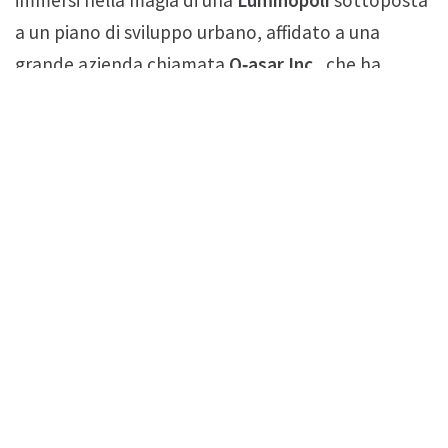
a un piano di sviluppo urbano, affidato a una
grande azienda chiamata
Q‑asar Inc.
, che ha
convertito alcune aree nelle cosiddette
“zone
selvagge”
, nel tentativo di trasformare la città in
un luogo accogliente sia per le persone, sia per
i
Pokémon
.
Leggende Pokémon: Z-A
è ora disponibile in
versione digitale sia per
Nintendo Switch
, sia per la
nuova console
Nintendo Switch 2
, dove il viaggio
a
Luminopoli
avrà una marcia in più grazie
a
risoluzione e frame rate migliorati
. Le versioni
fisiche del gioco sono invece acquistabili su
My
Nintendo Store
, dove sarà inoltre possibile