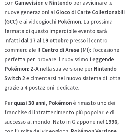
con
Gamevision
e
Nintendo
per avvicinare le
nuove generazioni al
Gioco di Carte Collezionabili
(GCC)
e ai videogiochi
Pokémon
. La prossima
fermata di questo imperdibile evento sarà
infatti
dal 17 al 19 ottobre
presso il centro
commerciale
Il Centro di Arese
(MI): l’occasione
perfetta per provare il nuovissimo
Leggende
Pokémon: Z-A
nella sua versione per
Nintendo
Switch 2
e cimentarsi nel nuovo sistema di lotta
grazie a 4 postazioni dedicate.
Per
quasi 30 anni
,
Pokémon
è rimasto uno dei
franchise di intrattenimento più popolari e di
successo al mondo. Nato in Giappone nel
1996
,
con l’uscita dei videogiochi
Pokémon Versione