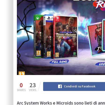
0
23
Condividi su Facebook
SHARES
VIEWS
Arc System Works e Microids sono lieti di ann