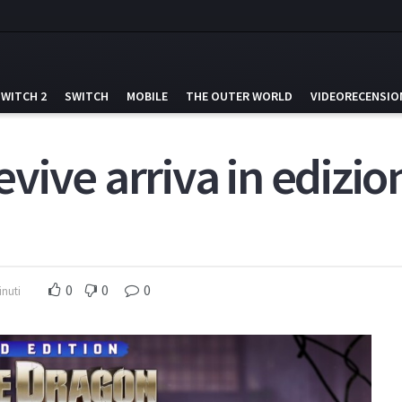
SWITCH 2
SWITCH
MOBILE
THE OUTER WORLD
VIDEORECENSIO
ve arriva in edizione
0
0
0
inuti