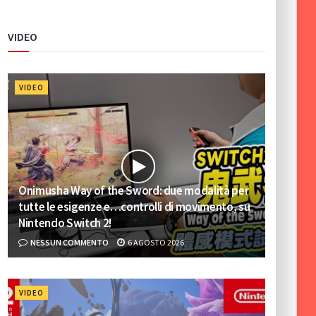
VIDEO
VIDEO
Onimusha Way of the Sword: due modalità per
tutte le esigenze e…controlli di movimento, su
Nintendo Switch 2!
NESSUN COMMENTO
6 AGOSTO 2026
VIDEO