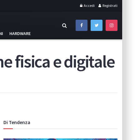
Accedi
Registrati
NI
HARDWARE
 fisica e digitale
Di Tendenza