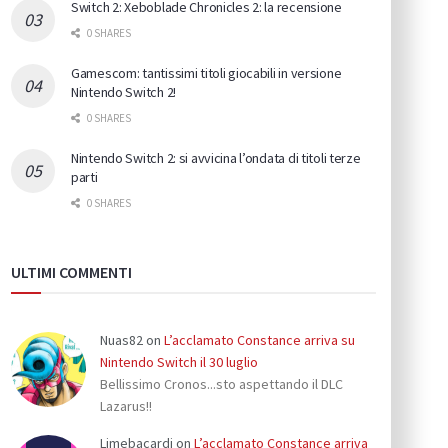
Switch 2: Xeboblade Chronicles 2: la recensione
0 SHARES
Gamescom: tantissimi titoli giocabili in versione
Nintendo Switch 2!
0 SHARES
Nintendo Switch 2: si avvicina l’ondata di titoli terze
parti
0 SHARES
ULTIMI COMMENTI
Nuas82
on
L’acclamato Constance arriva su
Nintendo Switch il 30 luglio
Bellissimo Cronos...sto aspettando il DLC
Lazarus!!
Limebacardi
on
L’acclamato Constance arriva