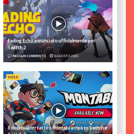
Fading Echo annunciato ufficialmente per
Switch 2
NESSUN COMMENTO
6 AGOSTO 2026
VIDEO
Il deckbuilder tattico Montabi arriva su Switch e