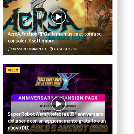
AereA, l’action RPG a tema musicale, torna su
console il 3 settembre
NESSUN COMMENTO
6 AGOSTO 2026
VIDEO
Super Robot Wars Y celebra il 35° anniversario
della serie con un aggiornamento gratuito e un
nuovo DLC