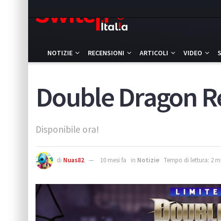
NOTIZIE
RECENSIONI
ARTICOLI
VIDEO
Double Dragon Revi
Disponibile ora!
di
Nuas82
10 mesi fa
in
Notizie
Tempo di lettura: 2 m