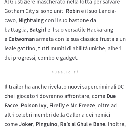
Al Giustiziere mascherato nella lotta per salvare
Gotham City si sono uniti
Robin
e il suo Lancia-
cavo,
Nightwing
con il suo bastone da
battaglia,
Batgirl
e il suo versatile Hackarang
e
Catwoman
armata con la sua classica frusta e un
leale gattino, tutti muniti di abilità uniche, alberi
dei progressi, combo e gadget.
PUBBLICITÀ
Il trailer ha anche rivelato nuovi supercriminali DC
che i giocatori dovranno affrontare, come
Due
Facce
,
Poison Ivy
,
Firefly
e
Mr. Freeze
, oltre ad
altri celebri membri della Galleria dei nemici
come
Joker
,
Pinguino
,
Ra’s al Ghul
e
Bane
. Inoltre,