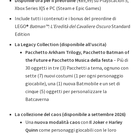
Disponile ora per il preordine
(€89,99) su PlayStation 5,
Xbox Series X|S e PC (Steam e Epic Games)
Include tutti i contenuti e i bonus del preordine di
LEGO®
Batman™: L’Eredità del Cavaliere Oscuro
Standard
Edition
La Legacy Collection (disponibile all’uscita)
Pacchetto Arkham Trilogy, Pacchetto Batman of
the Future e Pacchetto Musica della festa
– Più di
30 oggetti in tre (3) Pacchetti a tema, ognuno con
sette (7) nuovi costumi (1 per ogni personaggio
giocabile), una (1) nuova Batmobile e un set di
cinque (5) oggetti per personalizzare la
Batcaverna
La collezione del caos (disponibile a settembre 2026)
Una
nuova modalità caos
con
Il Joker
e
Harley
Quinn
come personaggi giocabili con le loro