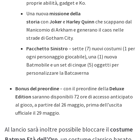
proprie abilità, gadget e Ko.
Una nuova
missione della
storia
con
Joker
e
Harley Quinn
che scappano dal
Manicomio di Arkham e generano il caos nelle
strade di Gotham City.
Pacchetto Sinistro
– sette (7) nuovi costumi (1 per
ogni personaggio giocabile), una (1) nuova
Batmobile e un set di cinque (5) oggetti per
personalizzare la Batcaverna
Bonus del preordine
– con il preordine della
Deluxe
Edition
saranno disponibili 72 ore di accesso anticipato
al gioco, a partire dal 26 maggio, prima dell’uscita
ufficiale il 29 maggio.
Al lancio sarà inoltre possibile bloccare il
costume
Batman
Età dell’Oro
, un costume classico basato