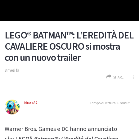
LEGO® BATMAN™: L’EREDITÀ DEL
CAVALIERE OSCURO si mostra
con un nuovo trailer
8 mesi fa
SHARE
Nuas82
Tempo di lettura: 6 minuti
Warner Bros. Games e DC hanno annunciato
che
LEGO®
Batman™: L’Eredità del Cavaliere