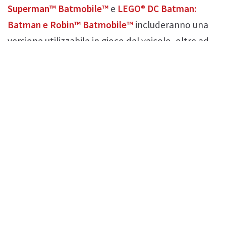
Superman™ Batmobile™
e
LEGO® DC Batman:
Batman e Robin™ Batmobile™
includeranno una
versione utilizzabile in gioco del veicolo, oltre ad
un’esclusiva variante oro dello stesso. Le varianti
oro della tuta di Batman e del veicolo saranno
disponibili solo con l’acquisto dei set.
Sviluppato da TT Games,
LEGO®
Batman™:
L’Eredità del Cavaliere Oscuro
è il nuovissimo
videogioco open world d’azione e avventura che
invita ai giocatori a seguire Bruce Wayne nel suo
epico viaggio per diventare l’eroe di Gotham City,
ispirato a decenni di film, serie per la televisione,
fumetti e giochi di Batman, ricco di dettagli