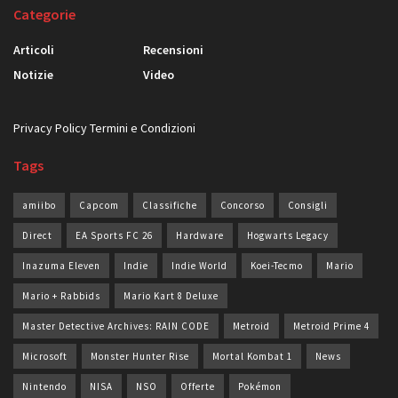
Categorie
Articoli
Recensioni
Notizie
Video
Privacy Policy
Termini e Condizioni
Tags
amiibo
Capcom
Classifiche
Concorso
Consigli
Direct
EA Sports FC 26
Hardware
Hogwarts Legacy
Inazuma Eleven
Indie
Indie World
Koei-Tecmo
Mario
Mario + Rabbids
Mario Kart 8 Deluxe
Master Detective Archives: RAIN CODE
Metroid
Metroid Prime 4
Microsoft
Monster Hunter Rise
Mortal Kombat 1
News
Nintendo
NISA
NSO
Offerte
Pokémon