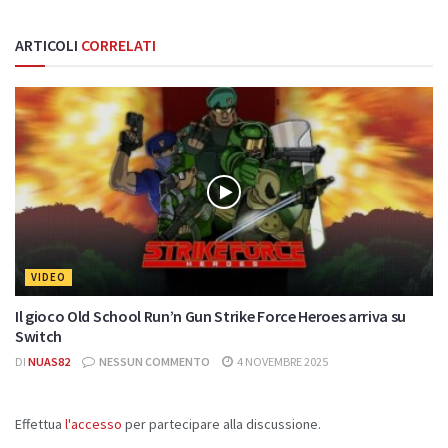
ARTICOLI
CORRELATI
VIDEO
Il gioco Old School Run’n Gun Strike Force Heroes arriva su
Switch
DI
NUAS82
NESSUN COMMENTO
4 NOVEMBRE 2025
Effettua
l'accesso
per partecipare alla discussione.