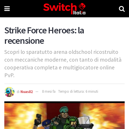
Strike Force Heroes: la
recensione
Scopri lo sparatutto arena oldschool ricostruito
con meccaniche moderne, con tanto di modalità
cooperativa completa e multigiocatore online
PvP.
di
Nuas82
8 mesi fa
Tempo di lettura: 6 minuti