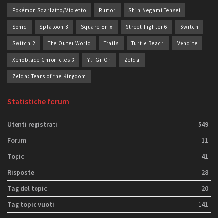
Pokémon Scarlatto/Violetto
Rumor
Shin Megami Tensei
Sonic
Splatoon 3
Square Enix
Street Fighter 6
Switch
Switch 2
The Outer World
Trails
Turtle Beach
Vendite
Xenoblade Chronicles 3
Yu-Gi-Oh
Zelda
Zelda: Tears of the Kingdom
Statistiche forum
Utenti registrati
549
Forum
11
Topic
41
Risposte
28
Tag del topic
20
Tag topic vuoti
141