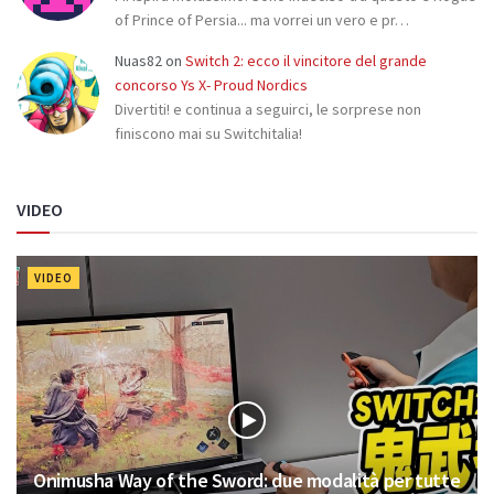
of Prince of Persia... ma vorrei un vero e pr…
Nuas82
on
Switch 2: ecco il vincitore del grande
concorso Ys X- Proud Nordics
Divertiti! e continua a seguirci, le sorprese non
finiscono mai su Switchitalia!
VIDEO
VIDEO
Onimusha Way of the Sword: due modalità per tutte