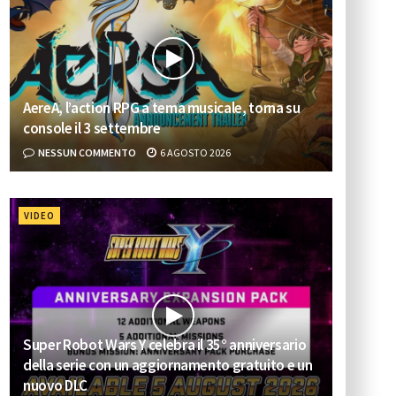
AereA, l’action RPG a tema musicale, torna su
console il 3 settembre
NESSUN COMMENTO
6 AGOSTO 2026
VIDEO
Super Robot Wars Y celebra il 35° anniversario
della serie con un aggiornamento gratuito e un
nuovo DLC