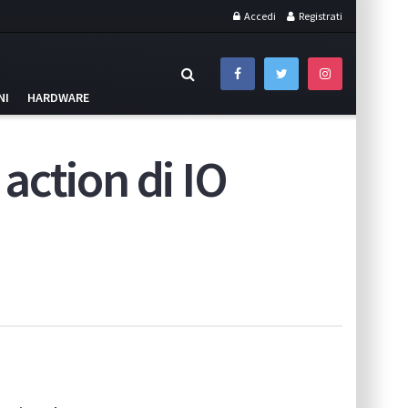
Accedi
Registrati
NI
HARDWARE
o action di IO