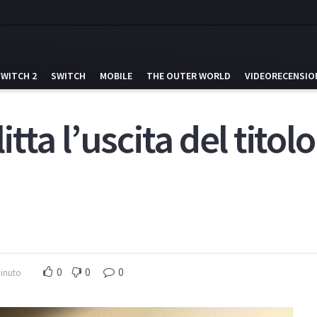
SWITCH 2
SWITCH
MOBILE
THE OUTER WORLD
VIDEORECENSIO
litta l’uscita del titol
0
0
0
minuto