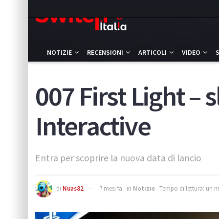
NOTIZIE
RECENSIONI
ARTICOLI
VIDEO
007 First Light – s
Interactive
Entra per scoprire la nuova data di lancio
di
Nuas82
7 mesi fa
in
Notizie
Tempo di lettura: un 