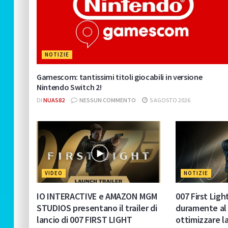
NOTIZIE
Gamescom: tantissimi titoli giocabili in versione
Nintendo Switch 2!
DI
NUAS82
NESSUN COMMENTO
5 AGOSTO 2026
VIDEO
NOTIZIE
IO INTERACTIVE e AMAZON MGM
007 First Light
STUDIOS presentano il trailer di
duramente al 
lancio di 007 FIRST LIGHT
ottimizzare l