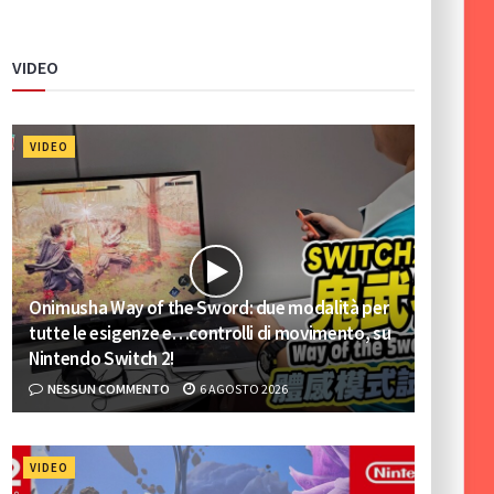
VIDEO
VIDEO
Onimusha Way of the Sword: due modalità per
tutte le esigenze e…controlli di movimento, su
Nintendo Switch 2!
NESSUN COMMENTO
6 AGOSTO 2026
VIDEO