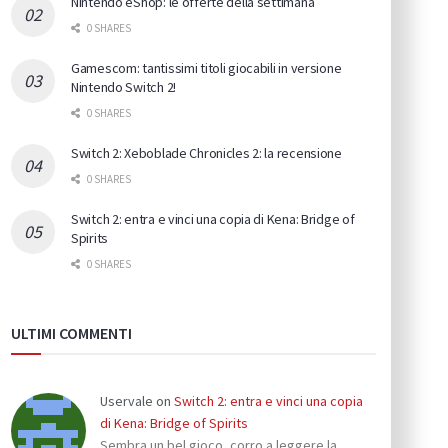
Nintendo eShop: le offerte della settimana
0 SHARES
Gamescom: tantissimi titoli giocabili in versione
Nintendo Switch 2!
0 SHARES
Switch 2: Xeboblade Chronicles 2: la recensione
0 SHARES
Switch 2: entra e vinci una copia di Kena: Bridge of
Spirits
0 SHARES
ULTIMI COMMENTI
Uservale
on
Switch 2: entra e vinci una copia
di Kena: Bridge of Spirits
Sembra un bel gioco, corro a leggere la