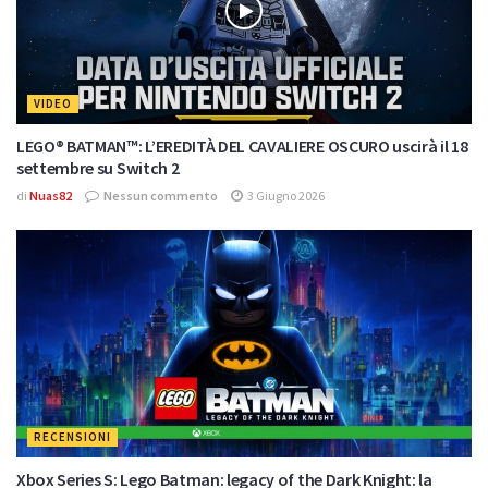
VIDEO
LEGO® BATMAN™: L’EREDITÀ DEL CAVALIERE OSCURO uscirà il 18
settembre su Switch 2
di
Nuas82
Nessun commento
3 Giugno 2026
RECENSIONI
Xbox Series S: Lego Batman: legacy of the Dark Knight: la