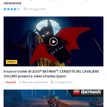
recensione
22 Maggio 2026
VIDEO
Il nuovo trailer di LEGO® BATMAN™: L’EREDITÀ DEL CAVALIERE
OSCURO presenta Joker e Harley Quinn
di
Nuas82
Nessun commento
12 Maggio 2026