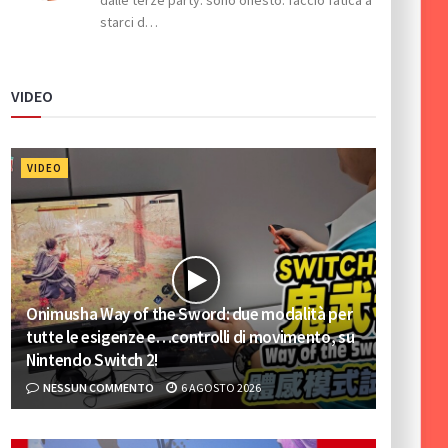
starci d…
VIDEO
VIDEO
Onimusha Way of the Sword: due modalità per
tutte le esigenze e…controlli di movimento, su
Nintendo Switch 2!
NESSUN COMMENTO
6 AGOSTO 2026