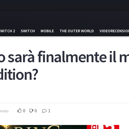
SWITCH 2
SWITCH
MOBILE
THE OUTER WORLD
VIDEORECENSIO
io sarà finalmente il
ition?
0
0
1
minuto