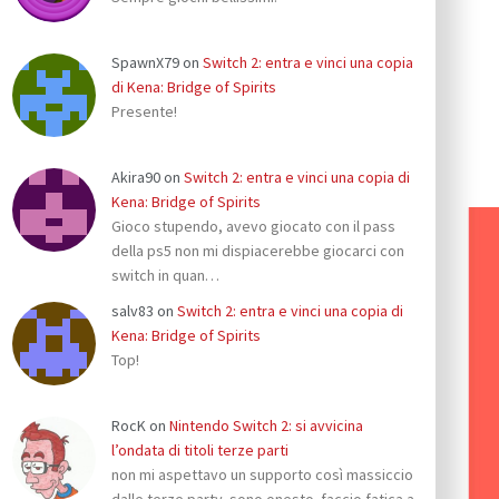
SpawnX79
on
Switch 2: entra e vinci una copia
di Kena: Bridge of Spirits
Presente!
Akira90
on
Switch 2: entra e vinci una copia di
Kena: Bridge of Spirits
Gioco stupendo, avevo giocato con il pass
della ps5 non mi dispiacerebbe giocarci con
switch in quan…
salv83
on
Switch 2: entra e vinci una copia di
Kena: Bridge of Spirits
Top!
RocK
on
Nintendo Switch 2: si avvicina
l’ondata di titoli terze parti
non mi aspettavo un supporto così massiccio
dalle terze party. sono onesto. faccio fatica a