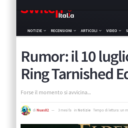
NOTIZIE
RECENSIONI
ARTICOLI
VIDEO
Rumor: il 10 lugl
Ring Tarnished Ed
Forse il momento si avvicina...
di
Nuas82
3 mesi fa
in
Notizie
Tempo di lettura: un 