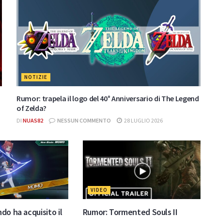
NOTIZIE
Rumor: trapela il logo del 40° Anniversario di The Legend
of Zelda?
DI
NUAS82
NESSUN COMMENTO
28 LUGLIO 2026
VIDEO
do ha acquisito il
Rumor: Tormented Souls II