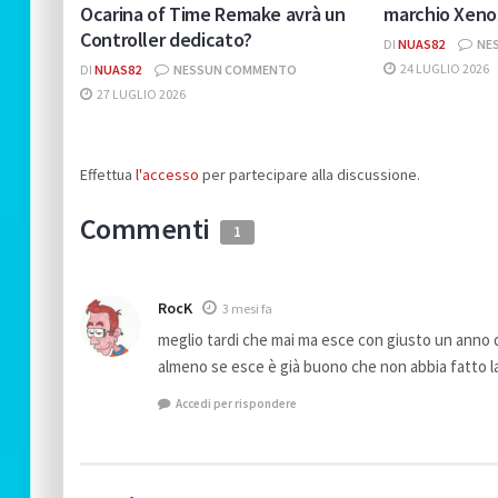
Ocarina of Time Remake avrà un
marchio Xeno
Controller dedicato?
DI
NUAS82
NE
24 LUGLIO 2026
DI
NUAS82
NESSUN COMMENTO
27 LUGLIO 2026
Effettua
l'accesso
per partecipare alla discussione.
Commenti
1
RocK
3 mesi fa
meglio tardi che mai ma esce con giusto un anno di
almeno se esce è già buono che non abbia fatto la
Accedi per rispondere