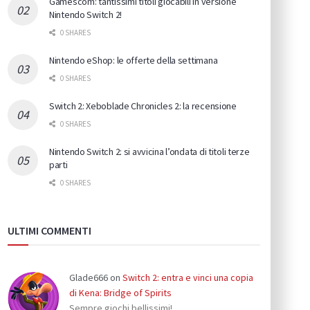
Gamescom: tantissimi titoli giocabili in versione
Nintendo Switch 2!
0 SHARES
Nintendo eShop: le offerte della settimana
0 SHARES
Switch 2: Xeboblade Chronicles 2: la recensione
0 SHARES
Nintendo Switch 2: si avvicina l’ondata di titoli terze
parti
0 SHARES
ULTIMI COMMENTI
Glade666
on
Switch 2: entra e vinci una copia
di Kena: Bridge of Spirits
Sempre giochi bellissimi!