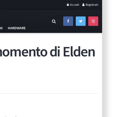
Accedi
Registrati
NI
HARDWARE
 momento di Elden