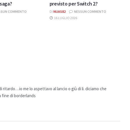
saga?
previsto per Switch 2?
SSUN COMMENTO
DI
NUAS82
NESSUN COMMENTO
16 LUGLIO 2026
 ritardo…io me lo aspettavo al lancio o giù di li. diciamo che
 fine di borderlands