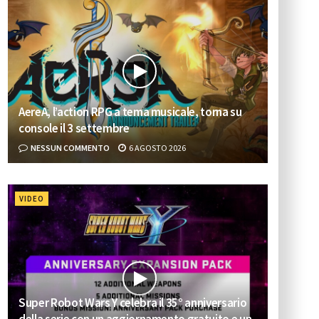
AereA, l’action RPG a tema musicale, torna su
console il 3 settembre
NESSUN COMMENTO
6 AGOSTO 2026
VIDEO
Super Robot Wars Y celebra il 35° anniversario
della serie con un aggiornamento gratuito e un