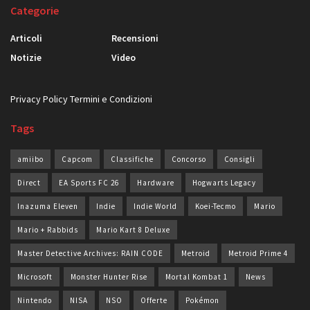
Categorie
Articoli
Recensioni
Notizie
Video
Privacy Policy
Termini e Condizioni
Tags
amiibo
Capcom
Classifiche
Concorso
Consigli
Direct
EA Sports FC 26
Hardware
Hogwarts Legacy
Inazuma Eleven
Indie
Indie World
Koei-Tecmo
Mario
Mario + Rabbids
Mario Kart 8 Deluxe
Master Detective Archives: RAIN CODE
Metroid
Metroid Prime 4
Microsoft
Monster Hunter Rise
Mortal Kombat 1
News
Nintendo
NISA
NSO
Offerte
Pokémon