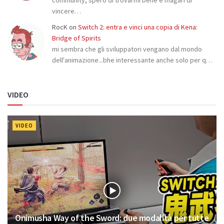
community, spero di trovarmi bene e magari di
vincere…
RocK
on
Switch 2: entra e vinci una copia di Kena:
Bridge of Spirits
mi sembra che gli sviluppatori vengano dal mondo
dell'animazione...bhe interessante anche solo per q…
VIDEO
VIDEO
Onimusha Way of the Sword: due modalità per tutte