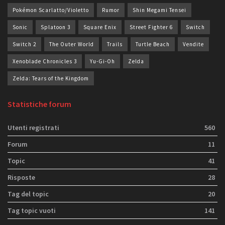
Pokémon Scarlatto/Violetto
Rumor
Shin Megami Tensei
Sonic
Splatoon 3
Square Enix
Street Fighter 6
Switch
Switch 2
The Outer World
Trails
Turtle Beach
Vendite
Xenoblade Chronicles 3
Yu-Gi-Oh
Zelda
Zelda: Tears of the Kingdom
Statistiche forum
Utenti registrati
560
Forum
11
Topic
41
Risposte
28
Tag del topic
20
Tag topic vuoti
141