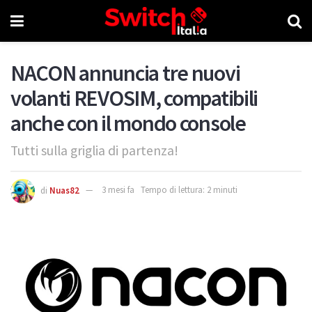
NACON annuncia tre nuovi
volanti REVOSIM, compatibili
anche con il mondo console
Tutti sulla griglia di partenza!
di
Nuas82
3 mesi fa
Tempo di lettura: 2 minuti