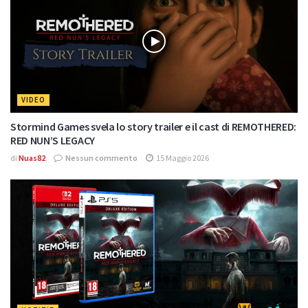
VIDEO
Stormind Games svela lo story trailer e il cast di REMOTHERED:
RED NUN’S LEGACY
di
Nuas82
Nessun commento
15 Maggio 2026