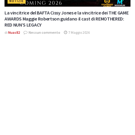
NOTIZIE
La vincitrice del BAFTA Cissy Jones e la vincitrice dei THE GAME
AWARDS Maggie Robertson guidano il cast di REMOTHERED:
RED NUN’S LEGACY
di
Nuas82
Nessun commento
7 Maggio 2026
VIDEO
Il leggendario compositore di SILENT HILL firma la colonna
sonora di REMOTHERED: RED NUN’S LEGACY
di
Nuas82
Nessun commento
30 Aprile 2026