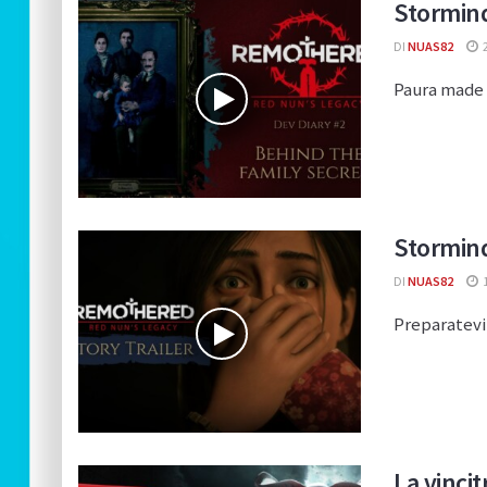
Stormind
DI
NUAS82
Paura made i
Stormind
DI
NUAS82
Preparatevi
La vinci