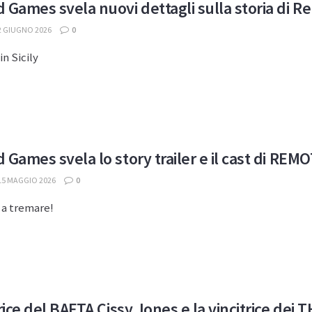
 Games svela nuovi dettagli sulla storia di
2 GIUGNO 2026
0
n Sicily
 Games svela lo story trailer e il cast di 
15 MAGGIO 2026
0
 a tremare!
trice del BAFTA Cissy Jones e la vincitrice 