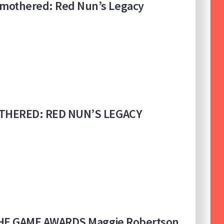
 Remothered: Red Nun’s Legacy
REMOTHERED: RED NUN’S LEGACY
dei THE GAME AWARDS Maggie Robertson