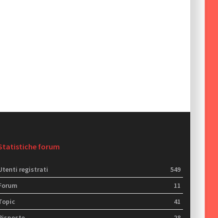
Statistiche forum
Utenti registrati
549
Forum
11
Topic
41
Risposte
28