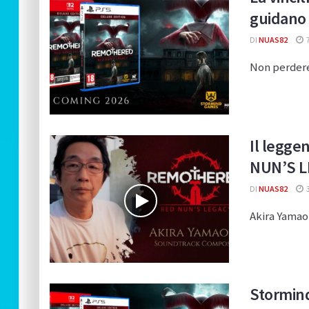
guidano
DI
NUAS82
Non perdere 
Il legge
NUN’S L
DI
NUAS82
3
Akira Yamaok
Stormind