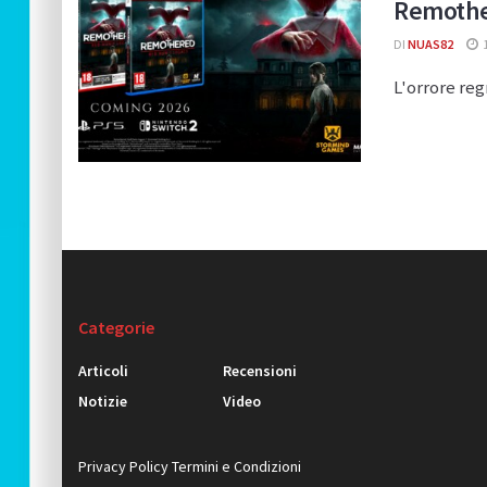
Remothe
DI
NUAS82
1
L'orrore re
Categorie
Articoli
Recensioni
Notizie
Video
Privacy Policy
Termini e Condizioni