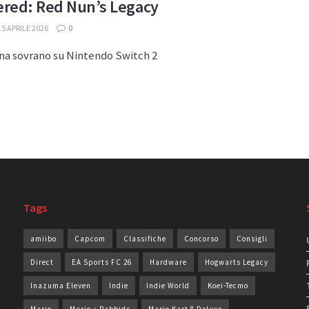
red: Red Nun’s Legacy
5 APRILE 2026
0
gna sovrano su Nintendo Switch 2
Tags
amiibo
Capcom
Classifiche
Concorso
Consigli
Direct
EA Sports FC 26
Hardware
Hogwarts Legacy
Inazuma Eleven
Indie
Indie World
Koei-Tecmo