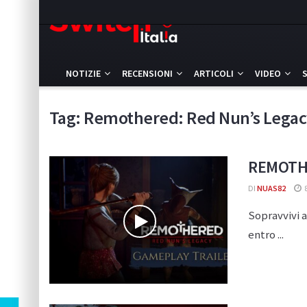
NOTIZIE
RECENSIONI
ARTICOLI
VIDEO
Tag:
Remothered: Red Nun’s Legac
REMOTHER
DI
NUAS82
Sopravvivi a
entro ...