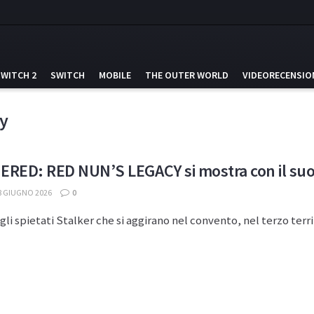
SWITCH 2
SWITCH
MOBILE
THE OUTER WORLD
VIDEORECENSIO
y
ED: RED NUN’S LEGACY si mostra con il suo 
8 GIUGNO 2026
0
gli spietati Stalker che si aggirano nel convento, nel terzo terrif