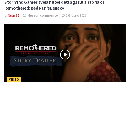
Stormind Games svela nuovi dettagli sulla storia di
Remothered: Red Nun’s Legacy
di
Nuas82
Nessun commento
2 Giugno 2026
VIDEO
Stormind Games svela lo story trailer e il cast di REMOTHERED:
RED NUN’S LEGACY
di
Nuas82
Nessun commento
15 Maggio 2026