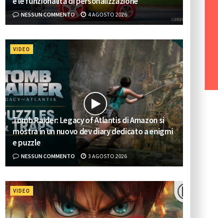
e le funzionalità di personalizzazione
NESSUN COMMENTO
4 AGOSTO 2026
VIDEO
Tomb Raider: Legacy of Atlantis di Amazon si
mostra in un nuovo dev diary dedicato a enigmi
e puzzle
NESSUN COMMENTO
3 AGOSTO 2026
VIDEO