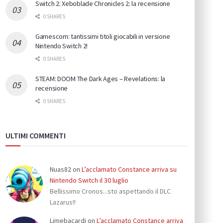
Switch 2: Xeboblade Chronicles 2: la recensione
0 SHARES
Gamescom: tantissimi titoli giocabili in versione
Nintendo Switch 2!
0 SHARES
STEAM: DOOM The Dark Ages – Revelations: la
recensione
0 SHARES
ULTIMI COMMENTI
Nuas82
on
L’acclamato Constance arriva su
Nintendo Switch il 30 luglio
Bellissimo Cronos...sto aspettando il DLC
Lazarus!!
Limebacardi
on
L’acclamato Constance arriva