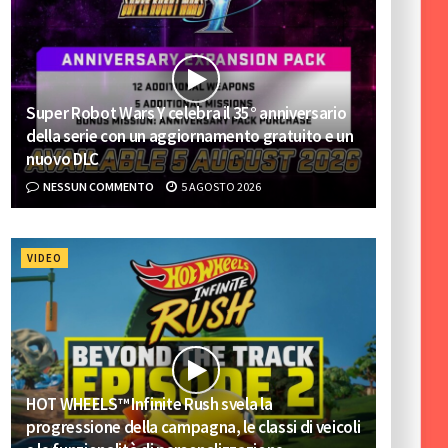
Super Robot Wars Y celebra il 35° anniversario
della serie con un aggiornamento gratuito e un
nuovo DLC
NESSUN COMMENTO
5 AGOSTO 2026
VIDEO
HOT WHEELS™ Infinite Rush svela la
progressione della campagna, le classi di veicoli