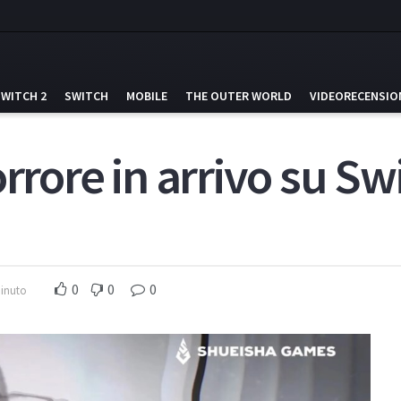
SWITCH 2
SWITCH
MOBILE
THE OUTER WORLD
VIDEORECENSIO
rrore in arrivo su Sw
0
0
0
minuto