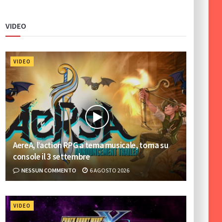
VIDEO
VIDEO
AereA, l’action RPG a tema musicale, torna su
console il 3 settembre
NESSUN COMMENTO
6 AGOSTO 2026
VIDEO