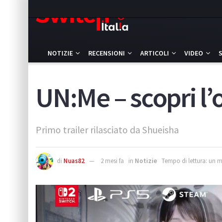
NOTIZIE
RECENSIONI
ARTICOLI
VIDEO
UN:Me – scopri l’o
Primo trailer rilasciato da Shueisha
di
Nuas82
2 mesi fa
in
Notizie
Tempo di lettura: un 