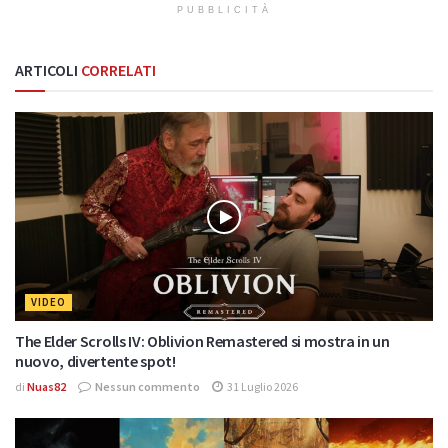
PUBBLICITÀ
ARTICOLI
CORRELATI
VIDEO
The Elder Scrolls IV: Oblivion Remastered si mostra in un
nuovo, divertente spot!
di
Nuas82
Nessun commento
31 Luglio 2026