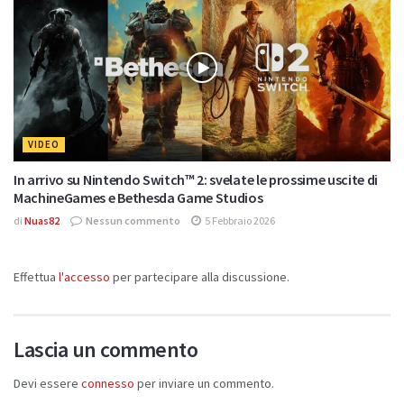
VIDEO
In arrivo su Nintendo Switch™ 2: svelate le prossime uscite di
MachineGames e Bethesda Game Studios
di
Nuas82
Nessun commento
5 Febbraio 2026
Effettua
l'accesso
per partecipare alla discussione.
Lascia un commento
Devi essere
connesso
per inviare un commento.