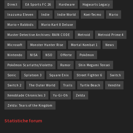
Direct
EA Sports FC 26
Hardware
Hogwarts Legacy
Inazuma Eleven
Indie
Indie World
Koei-Tecmo
Mario
Mario + Rabbids
Mario Kart 8 Deluxe
Master Detective Archives: RAIN CODE
Metroid
Metroid Prime 4
Microsoft
Monster Hunter Rise
Mortal Kombat 1
News
Nintendo
NISA
NSO
Offerte
Pokémon
Pokémon Scarlatto/Violetto
Rumor
Shin Megami Tensei
Sonic
Splatoon 3
Square Enix
Street Fighter 6
Switch
Switch 2
The Outer World
Trails
Turtle Beach
Vendite
Xenoblade Chronicles 3
Yu-Gi-Oh
Zelda
Zelda: Tears of the Kingdom
Statistiche forum