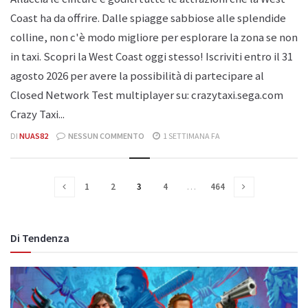
Coast ha da offrire. Dalle spiagge sabbiose alle splendide
colline, non c'è modo migliore per esplorare la zona se non
in taxi. Scopri la West Coast oggi stesso! Iscriviti entro il 31
agosto 2026 per avere la possibilità di partecipare al
Closed Network Test multiplayer su: crazytaxi.sega.com
Crazy Taxi...
DI
NUAS82
NESSUN COMMENTO
1 SETTIMANA FA
1
2
3
4
…
464
Di Tendenza