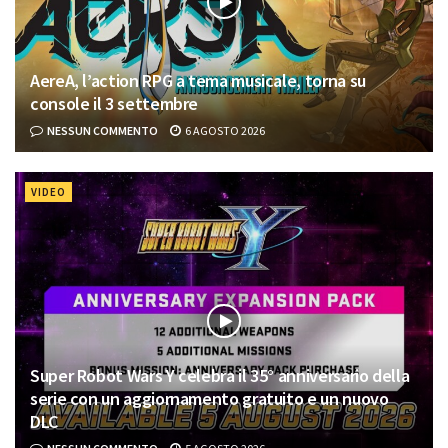
AereA, l’action RPG a tema musicale, torna su
console il 3 settembre
NESSUN COMMENTO
6 AGOSTO 2026
VIDEO
Super Robot Wars Y celebra il 35° anniversario della
serie con un aggiornamento gratuito e un nuovo
DLC