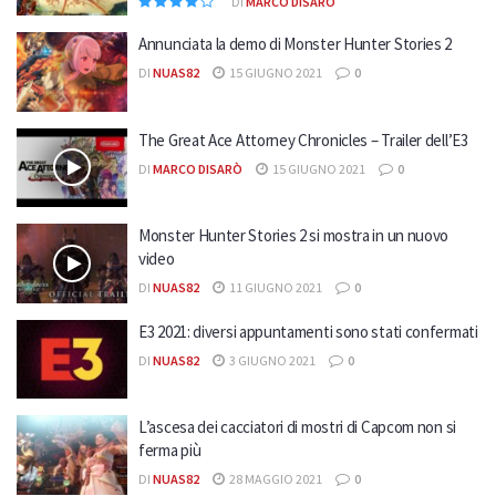
DI
MARCO DISARÒ
Annunciata la demo di Monster Hunter Stories 2
DI
NUAS82
15 GIUGNO 2021
0
The Great Ace Attorney Chronicles – Trailer dell’E3
DI
MARCO DISARÒ
15 GIUGNO 2021
0
Monster Hunter Stories 2 si mostra in un nuovo
video
DI
NUAS82
11 GIUGNO 2021
0
E3 2021: diversi appuntamenti sono stati confermati
DI
NUAS82
3 GIUGNO 2021
0
L’ascesa dei cacciatori di mostri di Capcom non si
ferma più
DI
NUAS82
28 MAGGIO 2021
0