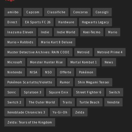
amiibo
Capcom
Classifiche
Concorso
Consigli
Direct
EA Sports FC 26
Hardware
Hogwarts Legacy
Inazuma Eleven
Indie
Indie World
Koei-Tecmo
Mario
Mario + Rabbids
Mario Kart 8 Deluxe
Master Detective Archives: RAIN CODE
Metroid
Metroid Prime 4
Microsoft
Monster Hunter Rise
Mortal Kombat 1
News
Nintendo
NISA
NSO
Offerte
Pokémon
Pokémon Scarlatto/Violetto
Rumor
Shin Megami Tensei
Sonic
Splatoon 3
Square Enix
Street Fighter 6
Switch
Switch 2
The Outer World
Trails
Turtle Beach
Vendite
Xenoblade Chronicles 3
Yu-Gi-Oh
Zelda
Zelda: Tears of the Kingdom