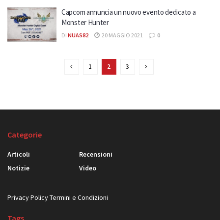
Capcom annuncia un nuovo evento dedicato a
Monster Hunter
DI
NUAS82
20 MAGGIO 2021
0
1
2
3
Categorie
Articoli
Recensioni
Notizie
Video
Privacy Policy
Termini e Condizioni
Tags