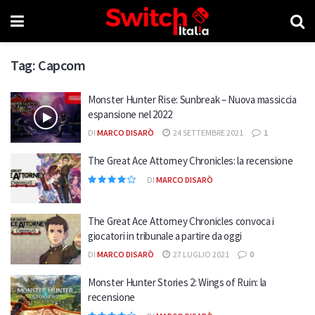
Tag:
Capcom
Monster Hunter Rise: Sunbreak – Nuova massiccia
espansione nel 2022
DI
MARCO DISARÒ
24 SETTEMBRE 2021
1
The Great Ace Attorney Chronicles: la recensione
DI
MARCO DISARÒ
The Great Ace Attorney Chronicles convoca i
giocatori in tribunale a partire da oggi
DI
MARCO DISARÒ
27 LUGLIO 2021
0
Monster Hunter Stories 2: Wings of Ruin: la
recensione