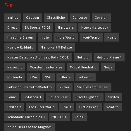
Tags
amiibo
Capcom
Classifiche
Concorso
Consigli
Direct
EA Sports FC 26
Hardware
Hogwarts Legacy
Inazuma Eleven
Indie
Indie World
Koei-Tecmo
Mario
Mario + Rabbids
Mario Kart 8 Deluxe
Master Detective Archives: RAIN CODE
Metroid
Metroid Prime 4
Microsoft
Monster Hunter Rise
Mortal Kombat 1
News
Nintendo
NISA
NSO
Offerte
Pokémon
Pokémon Scarlatto/Violetto
Rumor
Shin Megami Tensei
Sonic
Splatoon 3
Square Enix
Street Fighter 6
Switch
Switch 2
The Outer World
Trails
Turtle Beach
Vendite
Xenoblade Chronicles 3
Yu-Gi-Oh
Zelda
Zelda: Tears of the Kingdom