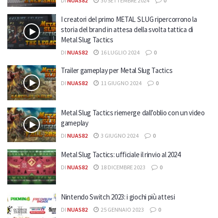
DI
NUAS82
30 SETTEMBRE 2024
0
I creatori del primo METAL SLUG ripercorrono la
storia del brand in attesa della svolta tattica di
Metal Slug Tactics
DI
NUAS82
16 LUGLIO 2024
0
Trailer gameplay per Metal Slug Tactics
DI
NUAS82
11 GIUGNO 2024
0
Metal Slug Tactics riemerge dall’oblio con un video
gameplay
DI
NUAS82
3 GIUGNO 2024
0
Metal Slug Tactics: ufficiale il rinvio al 2024
DI
NUAS82
18 DICEMBRE 2023
0
Nintendo Switch 2023: i giochi più attesi
DI
NUAS82
25 GENNAIO 2023
0