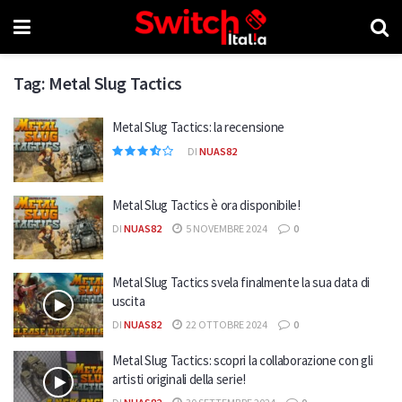
Tag:
Metal Slug Tactics
Metal Slug Tactics: la recensione
DI
NUAS82
Metal Slug Tactics è ora disponibile!
DI
NUAS82
5 NOVEMBRE 2024
0
Metal Slug Tactics svela finalmente la sua data di
uscita
DI
NUAS82
22 OTTOBRE 2024
0
Metal Slug Tactics: scopri la collaborazione con gli
artisti originali della serie!