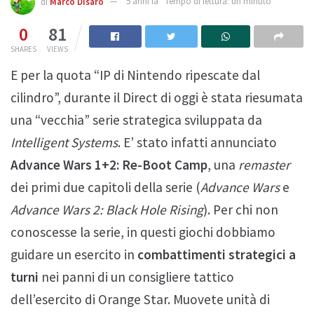
di
Marco Disarò
5 anni fa
Tempo di lettura: un minuto
0
81
SHARES
VIEWS
E per la quota “IP di Nintendo ripescate dal
cilindro”, durante il Direct di oggi è stata riesumata
una “vecchia” serie strategica sviluppata da
Intelligent Systems
. E’ stato infatti annunciato
Advance Wars 1+2: Re-Boot Camp
, una
remaster
dei primi due capitoli della serie (
Advance Wars
e
Advance Wars 2: Black Hole Rising
). Per chi non
conoscesse la serie, in questi giochi dobbiamo
guidare un esercito in
combattimenti strategici a
turni
nei panni di un consigliere tattico
dell’esercito di Orange Star. Muovete unità di