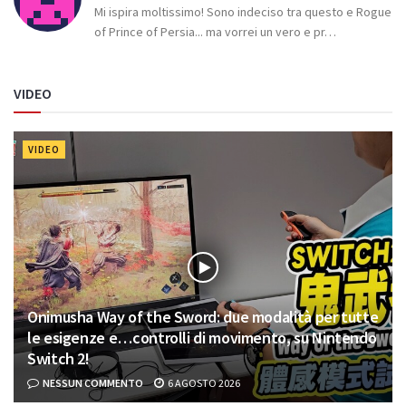
Mi ispira moltissimo! Sono indeciso tra questo e Rogue
of Prince of Persia... ma vorrei un vero e pr…
VIDEO
VIDEO
Onimusha Way of the Sword: due modalità per tutte
le esigenze e…controlli di movimento, su Nintendo
Switch 2!
NESSUN COMMENTO
6 AGOSTO 2026