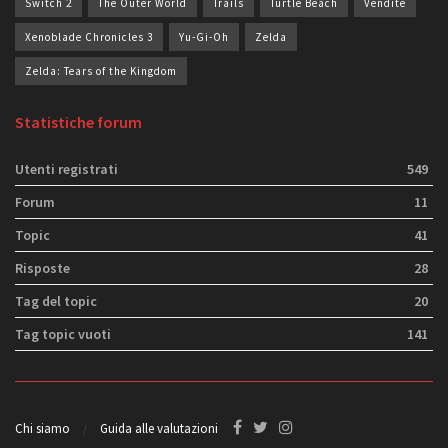
Switch 2
The Outer World
Trails
Turtle Beach
Vendite
Xenoblade Chronicles 3
Yu-Gi-Oh
Zelda
Zelda: Tears of the Kingdom
Statistiche forum
Utenti registrati
549
Forum
11
Topic
41
Risposte
28
Tag del topic
20
Tag topic vuoti
141
Chi siamo
Guida alle valutazioni