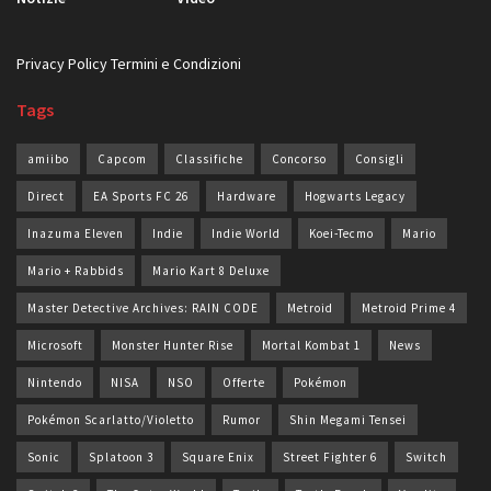
Privacy Policy
Termini e Condizioni
Tags
amiibo
Capcom
Classifiche
Concorso
Consigli
Direct
EA Sports FC 26
Hardware
Hogwarts Legacy
Inazuma Eleven
Indie
Indie World
Koei-Tecmo
Mario
Mario + Rabbids
Mario Kart 8 Deluxe
Master Detective Archives: RAIN CODE
Metroid
Metroid Prime 4
Microsoft
Monster Hunter Rise
Mortal Kombat 1
News
Nintendo
NISA
NSO
Offerte
Pokémon
Pokémon Scarlatto/Violetto
Rumor
Shin Megami Tensei
Sonic
Splatoon 3
Square Enix
Street Fighter 6
Switch