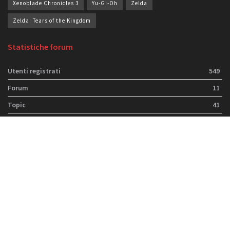
Xenoblade Chronicles 3
Yu-Gi-Oh
Zelda
Zelda: Tears of the Kingdom
Statistiche forum
Utenti registrati
549
Forum
11
Topic
41
Risposte
28
Tag del topic
20
Tag topic vuoti
141
Chi siamo
Guida alle valutazioni
© 2021
Switch Italia
- Sede legale: Via Filippo Tajani 16, 20133 - Milano.