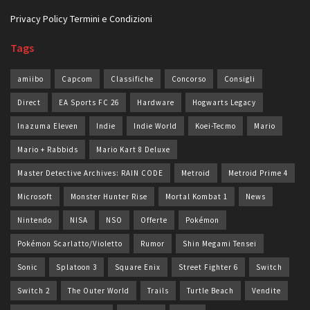
Privacy Policy
Termini e Condizioni
Tags
amiibo
Capcom
Classifiche
Concorso
Consigli
Direct
EA Sports FC 26
Hardware
Hogwarts Legacy
Inazuma Eleven
Indie
Indie World
Koei-Tecmo
Mario
Mario + Rabbids
Mario Kart 8 Deluxe
Master Detective Archives: RAIN CODE
Metroid
Metroid Prime 4
Microsoft
Monster Hunter Rise
Mortal Kombat 1
News
Nintendo
NISA
NSO
Offerte
Pokémon
Pokémon Scarlatto/Violetto
Rumor
Shin Megami Tensei
Sonic
Splatoon 3
Square Enix
Street Fighter 6
Switch
Switch 2
The Outer World
Trails
Turtle Beach
Vendite