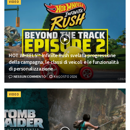
VIDEO
HOT WHEELS™ Infinite Rush svela la progressione
della campagna, le classi di veicoli e le funzionalità
di personalizzazione
NESSUN COMMENTO
4 AGOSTO 2026
VIDEO