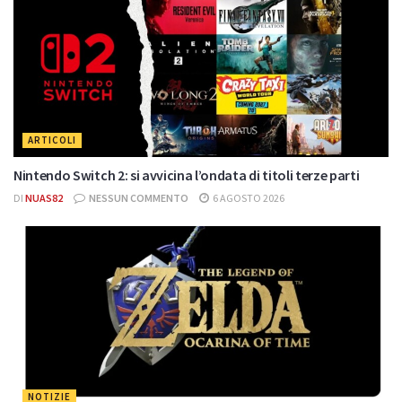
ARTICOLI
Nintendo Switch 2: si avvicina l’ondata di titoli terze parti
DI
NUAS82
NESSUN COMMENTO
6 AGOSTO 2026
NOTIZIE