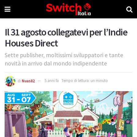
Il 31 agosto collegatevi per l’Indie
Houses Direct
Sette publisher, moltissimi sviluppatori e tante
novità in arrivo dal mondo indipendente
di
Nuas82
5 anni fa
Tempo di lettura: un minuto