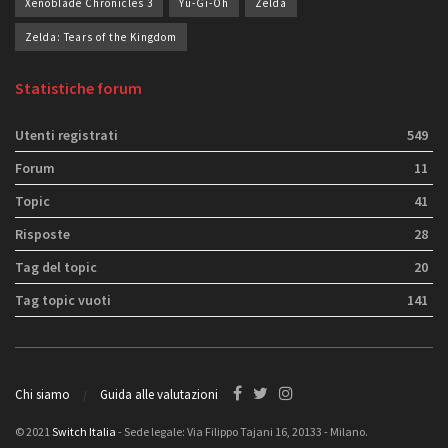
Xenoblade Chronicles 3
Yu-Gi-Oh
Zelda
Zelda: Tears of the Kingdom
Statistiche forum
Utenti registrati
549
Forum
11
Topic
41
Risposte
28
Tag del topic
20
Tag topic vuoti
141
Chi siamo
Guida alle valutazioni
© 2021
Switch Italia
- Sede legale: Via Filippo Tajani 16, 20133 - Milano.