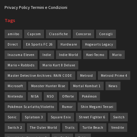
Privacy Policy
Termini e Condizioni
Tags
amiibo
Capcom
Classifiche
Concorso
Consigli
Direct
EA Sports FC 26
Hardware
Hogwarts Legacy
Inazuma Eleven
Indie
Indie World
Koei-Tecmo
Mario
Mario + Rabbids
Mario Kart 8 Deluxe
Master Detective Archives: RAIN CODE
Metroid
Metroid Prime 4
Microsoft
Monster Hunter Rise
Mortal Kombat 1
News
Nintendo
NISA
NSO
Offerte
Pokémon
Pokémon Scarlatto/Violetto
Rumor
Shin Megami Tensei
Sonic
Splatoon 3
Square Enix
Street Fighter 6
Switch
Switch 2
The Outer World
Trails
Turtle Beach
Vendite