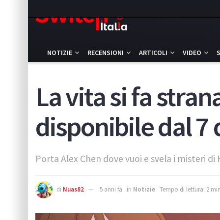
NOTIZIE
RECENSIONI
ARTICOLI
VIDEO
La vita si fa stra
disponibile dal 7
Porta Alex Chen dove vuoi e svela i misteri di
di
Nuas82
5 anni fa
in
Notizie
Tempo di lettura: 2 min