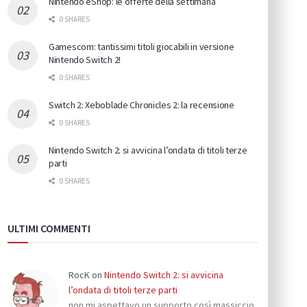
Nintendo eShop: le offerte della settimana
0 SHARES
Gamescom: tantissimi titoli giocabili in versione
Nintendo Switch 2!
0 SHARES
Switch 2: Xeboblade Chronicles 2: la recensione
0 SHARES
Nintendo Switch 2: si avvicina l’ondata di titoli terze
parti
0 SHARES
ULTIMI COMMENTI
RocK
on
Nintendo Switch 2: si avvicina
l’ondata di titoli terze parti
non mi aspettavo un supporto così massiccio