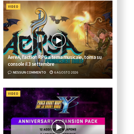
VIDEO
AereA, l’action RPG a tema musicale, torna su
console il 3 settembre
NESSUN COMMENTO
6 AGOSTO 2026
VIDEO