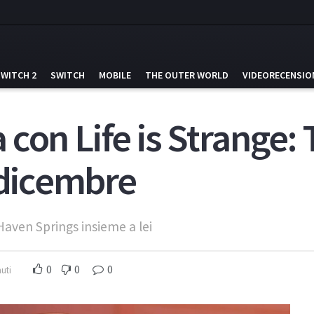
SWITCH 2
SWITCH
MOBILE
THE OUTER WORLD
VIDEORECENSIO
na con Life is Strange:
 dicembre
 Haven Springs insieme a lei
0
0
0
uti