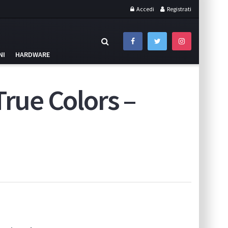
Accedi
Registrati
NI
HARDWARE
 True Colors –