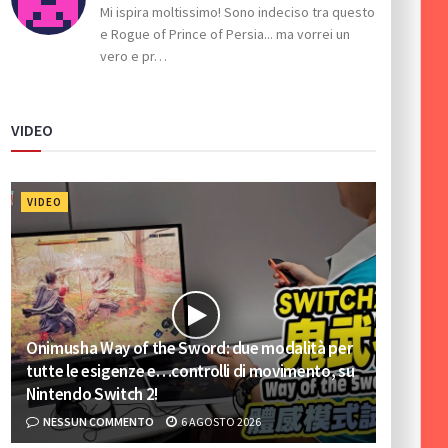
Mi ispira moltissimo! Sono indeciso tra questo
e Rogue of Prince of Persia... ma vorrei un
vero e pr…
VIDEO
VIDEO
Onimusha Way of the Sword: due modalità per
tutte le esigenze e…controlli di movimento, su
Nintendo Switch 2!
NESSUN COMMENTO
6 AGOSTO 2026