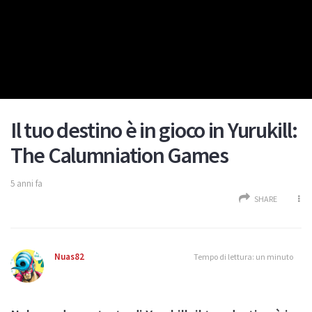
Il tuo destino è in gioco in Yurukill:
The Calumniation Games
5 anni fa
SHARE
Nuas82
Tempo di lettura: un minuto