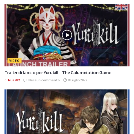
VIDEO
Trailer di lancio per Yurukill – The Calumniation Game
di
Nuas82
Nessun commento
8 Luglio 2022