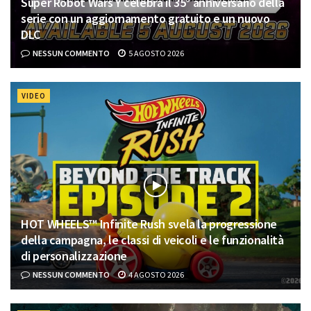
Super Robot Wars Y celebra il 35° anniversario della
serie con un aggiornamento gratuito e un nuovo
DLC
NESSUN COMMENTO
5 AGOSTO 2026
VIDEO
HOT WHEELS™ Infinite Rush svela la progressione
della campagna, le classi di veicoli e le funzionalità
di personalizzazione
NESSUN COMMENTO
4 AGOSTO 2026