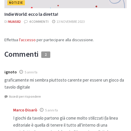
NOTIZIE
Indie World: ecco la diretta!
DI
NUAS82
4 COMMENTI
13 NOVEMBRE 2023
Effettua
l'accesso
per partecipare alla discussione.
Commenti
2
ignoto
5 anni fa
graficamente mi sembra piuttosto carente per essere un gioco da
tavolo digitale
Accedi per rispondere
Marco Disarò
5 anni fa
I giochi da tavolo partono già come molto stilizzati (la linea
editoriale è quella di tenere il tutto all’interno di una