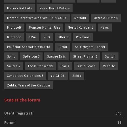
Mario + Rabbids
Mario Kart 8 Deluxe
Master Detective Archives: RAIN CODE
Metroid
Metroid Prime 4
Microsoft
Monster Hunter Rise
Mortal Kombat 1
News
Nintendo
NISA
NSO
Offerte
Pokémon
Pokémon Scarlatto/Violetto
Rumor
Shin Megami Tensei
Sonic
Splatoon 3
Square Enix
Street Fighter 6
Switch
Switch 2
The Outer World
Trails
Turtle Beach
Vendite
Xenoblade Chronicles 3
Yu-Gi-Oh
Zelda
Zelda: Tears of the Kingdom
Statistiche forum
Utenti registrati
549
Forum
11