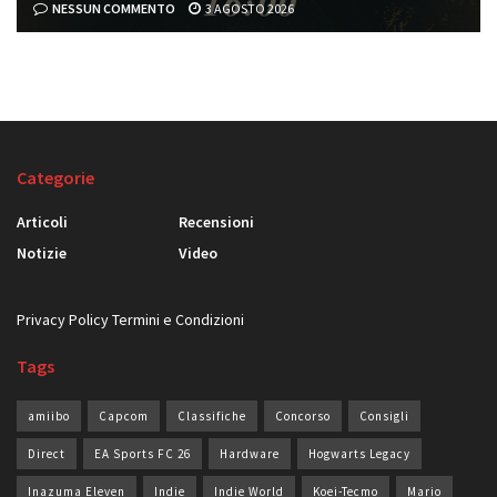
NESSUN COMMENTO
3 AGOSTO 2026
Categorie
Articoli
Recensioni
Notizie
Video
Privacy Policy
Termini e Condizioni
Tags
amiibo
Capcom
Classifiche
Concorso
Consigli
Direct
EA Sports FC 26
Hardware
Hogwarts Legacy
Inazuma Eleven
Indie
Indie World
Koei-Tecmo
Mario