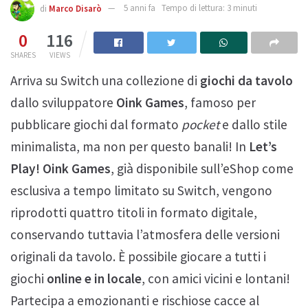
di
Marco Disarò
5 anni fa
Tempo di lettura: 3 minuti
0
116
SHARES
VIEWS
Arriva su Switch una collezione di
giochi da tavolo
dallo sviluppatore
Oink Games
, famoso per
pubblicare giochi dal formato
pocket
e dallo stile
minimalista, ma non per questo banali! In
Let’s
Play! Oink Games
, già disponibile sull’eShop come
esclusiva a tempo limitato su Switch, vengono
riprodotti quattro titoli in formato digitale,
conservando tuttavia l’atmosfera delle versioni
originali da tavolo. È possibile giocare a tutti i
giochi
online e in locale
, con amici vicini e lontani!
Partecipa a emozionanti e rischiose cacce al