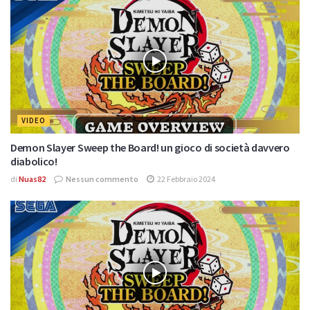
VIDEO
Demon Slayer Sweep the Board! un gioco di società davvero
diabolico!
di
Nuas82
Nessun commento
22 Febbraio 2024