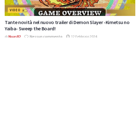
VIDEO
Tante novità nel nuovo trailer di Demon Slayer -Kimetsu no
Yaiba- Sweep the Board!
di
Nuas82
Nessun commento
12 Febbraio 2024
NOTIZIE
Demon Slayer Sweep the Board confermato anche in
occidente
di
Nuas82
Nessun commento
14 Settembre 2023