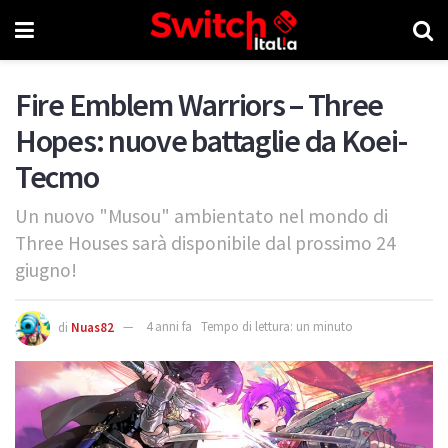
Fire Emblem Warriors – Three
Hopes: nuove battaglie da Koei-
Tecmo
Un nuovo "Musou" ambientato nel mondo di
Three Houses sarà disponibile dal prossimo 24
giugno!
di
Nuas82
4 anni fa
Tempo di lettura: un minuto