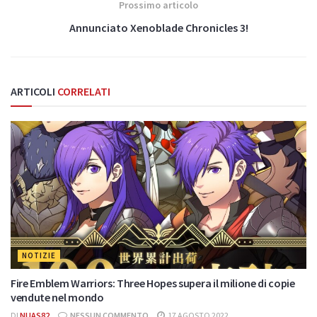
Prossimo articolo
Annunciato Xenoblade Chronicles 3!
ARTICOLI
CORRELATI
NOTIZIE
Fire Emblem Warriors: Three Hopes supera il milione di copie
vendute nel mondo
DI
NUAS82
NESSUN COMMENTO
17 AGOSTO 2022