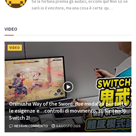
Se la fortuna premia gli audaci, eccomi qui! Non so se
sarò io il vincitore, ma una cosa è certa: qu…
VIDEO
VIDEO
Onimusha Way of the Sword: due modalità per tutte
le esigenze e…controlli di movimento, su Nintendo
Switch 2!
NESSUN COMMENTO
6 AGOSTO 2026