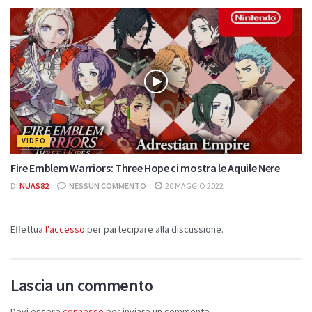
VIDEO
Fire Emblem Warriors: Three Hope ci mostra le Aquile Nere
DI
NUAS82
NESSUN COMMENTO
20 MAGGIO 2022
Effettua
l'accesso
per partecipare alla discussione.
Lascia un commento
Devi essere
connesso
per inviare un commento.