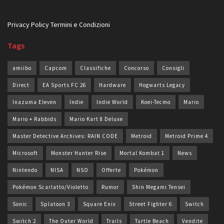
Privacy Policy
Termini e Condizioni
Tags
amiibo
Capcom
Classifiche
Concorso
Consigli
Direct
EA Sports FC 26
Hardware
Hogwarts Legacy
Inazuma Eleven
Indie
Indie World
Koei-Tecmo
Mario
Mario + Rabbids
Mario Kart 8 Deluxe
Master Detective Archives: RAIN CODE
Metroid
Metroid Prime 4
Microsoft
Monster Hunter Rise
Mortal Kombat 1
News
Nintendo
NISA
NSO
Offerte
Pokémon
Pokémon Scarlatto/Violetto
Rumor
Shin Megami Tensei
Sonic
Splatoon 3
Square Enix
Street Fighter 6
Switch
Switch 2
The Outer World
Trails
Turtle Beach
Vendite