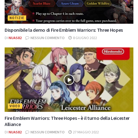
NOTIZIE
Disponibile la demo di Fire Emblem Warriors: Three Hopes
DI
NUAS82
NESSUN COMMENTO
8 GIUGNO 2022
VIDEO
Fire Emblem Warriors: Three Hopes – è il turno della Leicester
Alliance
DI
NUAS82
NESSUN COMMENTO
27 MAGGIO 2022