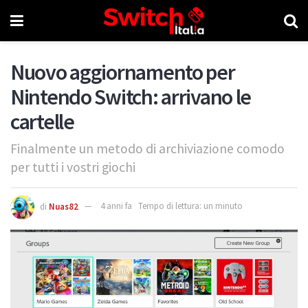
Nuovo aggiornamento per
Nintendo Switch: arrivano le
cartelle
Finalmente un metodo di archiviazione comodo
per tutti i vostri giochi
di
Nuas82
4 anni fa
Tempo di lettura: un minuto