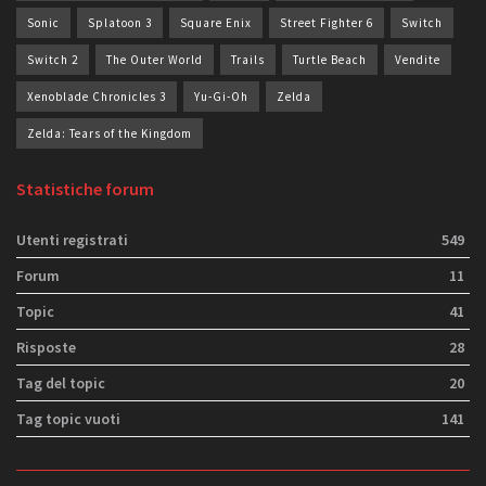
Sonic
Splatoon 3
Square Enix
Street Fighter 6
Switch
Switch 2
The Outer World
Trails
Turtle Beach
Vendite
Xenoblade Chronicles 3
Yu-Gi-Oh
Zelda
Zelda: Tears of the Kingdom
Statistiche forum
Utenti registrati
549
Forum
11
Topic
41
Risposte
28
Tag del topic
20
Tag topic vuoti
141