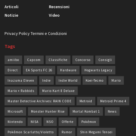
Articoli
Recensioni
Notizie
Video
Privacy Policy
Termini e Condizioni
Tags
amiibo
Capcom
Classifiche
Concorso
Consigli
Direct
EA Sports FC 26
Hardware
Hogwarts Legacy
Inazuma Eleven
Indie
Indie World
Koei-Tecmo
Mario
Mario + Rabbids
Mario Kart 8 Deluxe
Master Detective Archives: RAIN CODE
Metroid
Metroid Prime 4
Microsoft
Monster Hunter Rise
Mortal Kombat 1
News
Nintendo
NISA
NSO
Offerte
Pokémon
Pokémon Scarlatto/Violetto
Rumor
Shin Megami Tensei