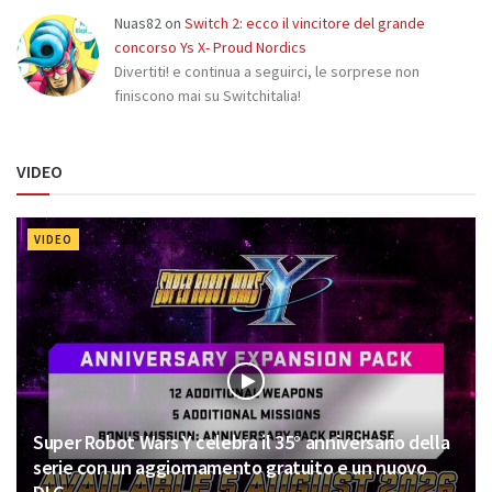
Nuas82
on
Switch 2: ecco il vincitore del grande
concorso Ys X- Proud Nordics
Divertiti! e continua a seguirci, le sorprese non
finiscono mai su Switchitalia!
VIDEO
VIDEO
Super Robot Wars Y celebra il 35° anniversario della
serie con un aggiornamento gratuito e un nuovo