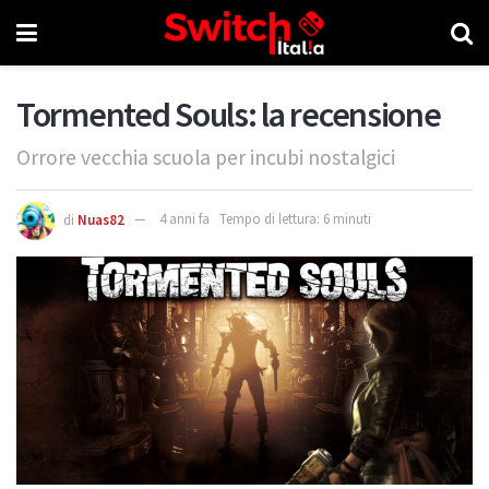
Tormented Souls: la recensione
Orrore vecchia scuola per incubi nostalgici
di
Nuas82
4 anni fa
Tempo di lettura: 6 minuti