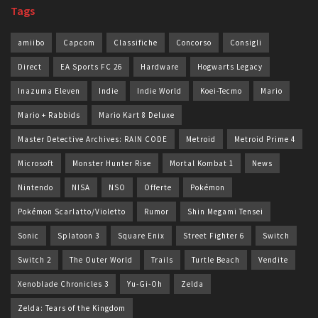
Tags
amiibo
Capcom
Classifiche
Concorso
Consigli
Direct
EA Sports FC 26
Hardware
Hogwarts Legacy
Inazuma Eleven
Indie
Indie World
Koei-Tecmo
Mario
Mario + Rabbids
Mario Kart 8 Deluxe
Master Detective Archives: RAIN CODE
Metroid
Metroid Prime 4
Microsoft
Monster Hunter Rise
Mortal Kombat 1
News
Nintendo
NISA
NSO
Offerte
Pokémon
Pokémon Scarlatto/Violetto
Rumor
Shin Megami Tensei
Sonic
Splatoon 3
Square Enix
Street Fighter 6
Switch
Switch 2
The Outer World
Trails
Turtle Beach
Vendite
Xenoblade Chronicles 3
Yu-Gi-Oh
Zelda
Zelda: Tears of the Kingdom