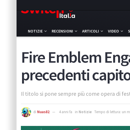
NOTIZIE
RECENSIONI
ARTICOLI
VIDEO
Fire Emblem Enga
precedenti capito
Il titolo si pone sempre più come opera di fe
di
Nuas82
4 anni fa
in
Notizie
Tempo di lettura: un 