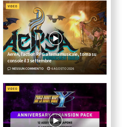
VIDEO
AereA, l’action RPG a tema musicale, torna su
console il 3 settembre
NESSUN COMMENTO
6 AGOSTO 2026
VIDEO