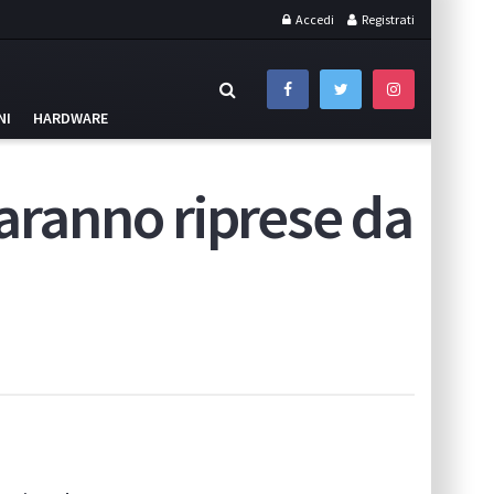
Accedi
Registrati
NI
HARDWARE
ranno riprese da