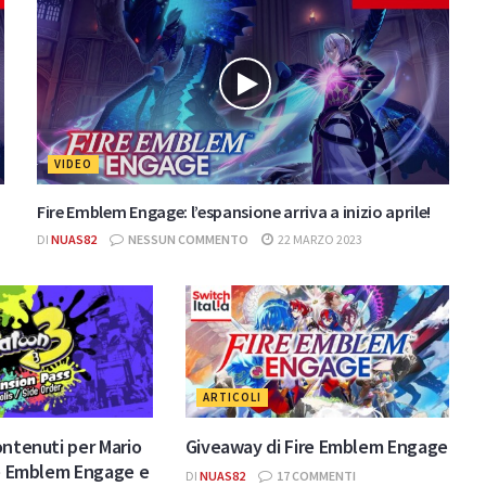
VIDEO
Fire Emblem Engage: l’espansione arriva a inizio aprile!
DI
NUAS82
NESSUN COMMENTO
22 MARZO 2023
ARTICOLI
ontenuti per Mario
Giveaway di Fire Emblem Engage
re Emblem Engage e
DI
NUAS82
17 COMMENTI