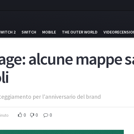
SWITCH 2
SWITCH
MOBILE
THE OUTER WORLD
VIDEORECENSIO
ge: alcune mappe sa
li
steggiamento per l'anniversario del brand
0
0
0
minuto