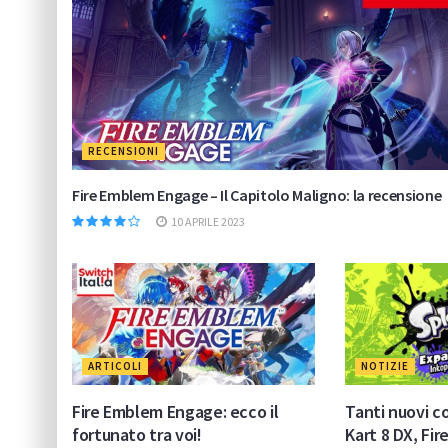
RECENSIONI
Fire Emblem Engage – Il Capitolo Maligno: la recensione
10 APRILE 2023
ARTICOLI
NOTIZIE
Fire Emblem Engage: ecco il
Tanti nuovi c
fortunato tra voi!
Kart 8 DX, Fi