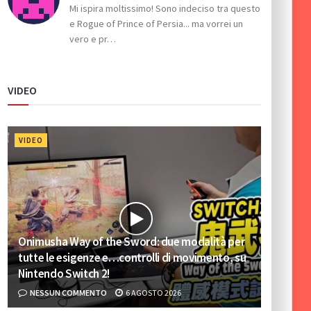
Mi ispira moltissimo! Sono indeciso tra questo
e Rogue of Prince of Persia... ma vorrei un
vero e pr…
VIDEO
VIDEO
Onimusha Way of the Sword: due modalità per
tutte le esigenze e…controlli di movimento, su
Nintendo Switch 2!
NESSUN COMMENTO
6 AGOSTO 2026