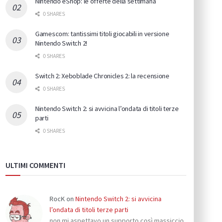
Nintendo eShop: le offerte della settimana
0 SHARES
Gamescom: tantissimi titoli giocabili in versione
Nintendo Switch 2!
0 SHARES
Switch 2: Xeboblade Chronicles 2: la recensione
0 SHARES
Nintendo Switch 2: si avvicina l’ondata di titoli terze
parti
0 SHARES
ULTIMI COMMENTI
RocK
on
Nintendo Switch 2: si avvicina
l’ondata di titoli terze parti
non mi aspettavo un supporto così massiccio