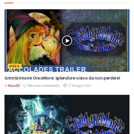
VIDEO
GrimGrimoire OnceMore: splendore visivo da non perdere!
di
Nuas82
Nessun commento
17 Maggio 2023