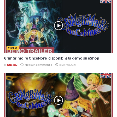
VIDEO
GrimGrimoire OnceMore: disponibile la demo su eShop
di
Nuas82
Nessun commento
8 Marzo 2023