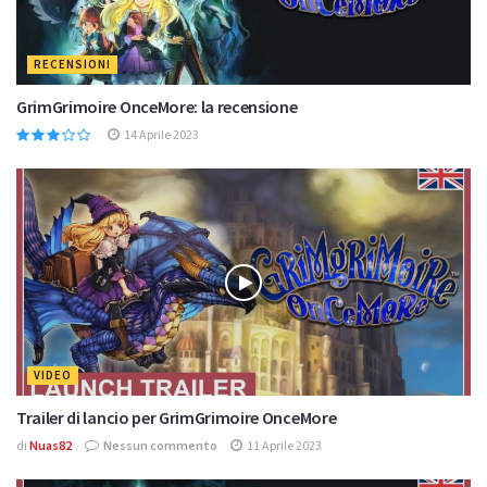
RECENSIONI
GrimGrimoire OnceMore: la recensione
14 Aprile 2023
VIDEO
Trailer di lancio per GrimGrimoire OnceMore
di
Nuas82
Nessun commento
11 Aprile 2023