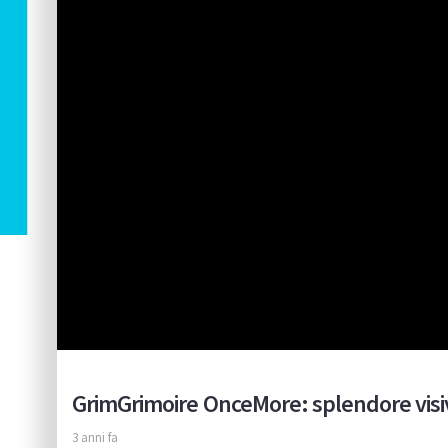
GrimGrimoire OnceMore: splendore visi
3 anni fa