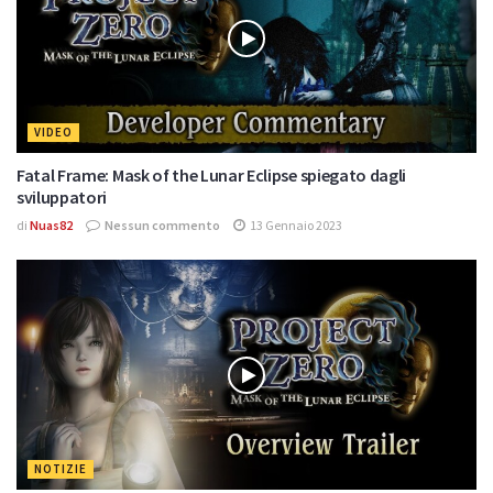
VIDEO
Fatal Frame: Mask of the Lunar Eclipse spiegato dagli
sviluppatori
di
Nuas82
Nessun commento
13 Gennaio 2023
NOTIZIE