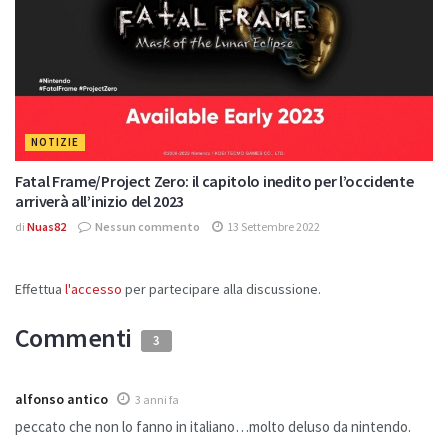
NOTIZIE
Fatal Frame/Project Zero: il capitolo inedito per l’occidente
arriverà all’inizio del 2023
di
Nuas82
Nessun commento
13 Settembre 2022
Effettua
l'accesso
per partecipare alla discussione.
Commenti
3
alfonso antico
3 anni fa
peccato che non lo fanno in italiano…molto deluso da nintendo.