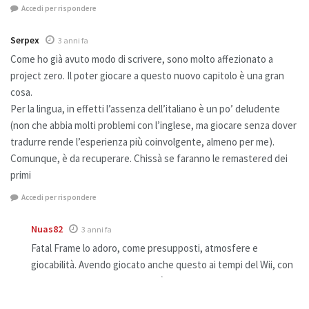
Accedi per rispondere
Serpex
3 anni fa
Come ho già avuto modo di scrivere, sono molto affezionato a
project zero. Il poter giocare a questo nuovo capitolo è una gran
cosa.
Per la lingua, in effetti l’assenza dell’italiano è un po’ deludente
(non che abbia molti problemi con l’inglese, ma giocare senza dover
tradurre rende l’esperienza più coinvolgente, almeno per me).
Comunque, è da recuperare. Chissà se faranno le remastered dei
primi
Accedi per rispondere
Nuas82
3 anni fa
Fatal Frame lo adoro, come presupposti, atmosfere e
giocabilità. Avendo giocato anche questo ai tempi del Wii, con
patch inglese, posso dirvi che è senza dubbio meglio del V,
recentemente portato anche su Switch dal Wii U, ma anche