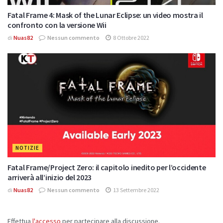
Fatal Frame 4: Mask of the Lunar Eclipse: un video mostra il
confronto con la versione Wii
di
Nuas82
Nessun commento
8 Ottobre 2022
NOTIZIE
Fatal Frame/Project Zero: il capitolo inedito per l’occidente
arriverà all’inizio del 2023
di
Nuas82
Nessun commento
13 Settembre 2022
Effettua
l'accesso
per partecipare alla discussione.