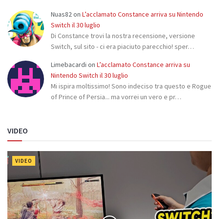
Nuas82
on
L’acclamato Constance arriva su Nintendo
Switch il 30 luglio
Di Constance trovi la nostra recensione, versione
Switch, sul sito - ci era piaciuto parecchio! sper…
Limebacardi
on
L’acclamato Constance arriva su
Nintendo Switch il 30 luglio
Mi ispira moltissimo! Sono indeciso tra questo e Rogue
of Prince of Persia... ma vorrei un vero e pr…
VIDEO
VIDEO