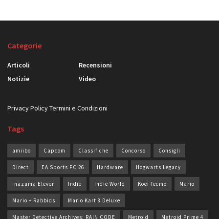
Categorie
Articoli
Recensioni
Notizie
Video
Privacy Policy
Termini e Condizioni
Tags
amiibo
Capcom
Classifiche
Concorso
Consigli
Direct
EA Sports FC 26
Hardware
Hogwarts Legacy
Inazuma Eleven
Indie
Indie World
Koei-Tecmo
Mario
Mario + Rabbids
Mario Kart 8 Deluxe
Master Detective Archives: RAIN CODE
Metroid
Metroid Prime 4