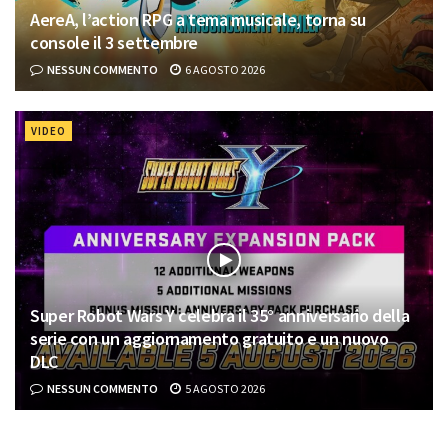
AereA, l’action RPG a tema musicale, torna su
console il 3 settembre
NESSUN COMMENTO
6 AGOSTO 2026
VIDEO
Super Robot Wars Y celebra il 35° anniversario della
serie con un aggiornamento gratuito e un nuovo
DLC
NESSUN COMMENTO
5 AGOSTO 2026