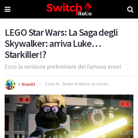
LEGO Star Wars: La Saga degli
Skywalker: arriva Luke…
Starkiller!?
Ecco la versione preliminare del famoso eroe!
di
Nuas82
3 anni fa
Tempo di lettura: un minuto