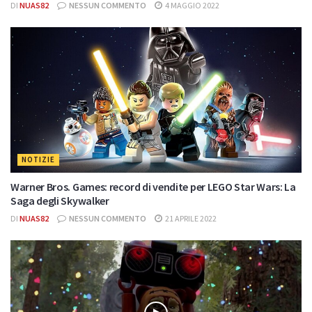
DI
NUAS82
NESSUN COMMENTO
4 MAGGIO 2022
NOTIZIE
Warner Bros. Games: record di vendite per LEGO Star Wars: La
Saga degli Skywalker
DI
NUAS82
NESSUN COMMENTO
21 APRILE 2022