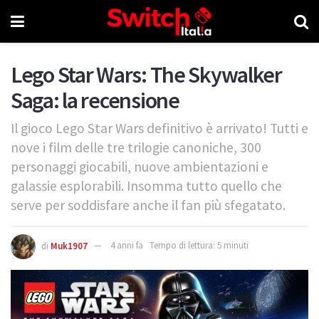
Lego Star Wars: The Skywalker
Saga: la recensione
Il gioco Lego Star Wars definitivo è arrivato! Tutti e
nove i film delle tre trilogie canoniche, 300
personaggi giocabili, nuove ambientazioni e
galassie esplorabili. Insomma tutto quello che
serve per soddisfare anche il fan più sfegatato.
di
Muk1907
4 anni fa
Tempo di lettura: 5 minuti