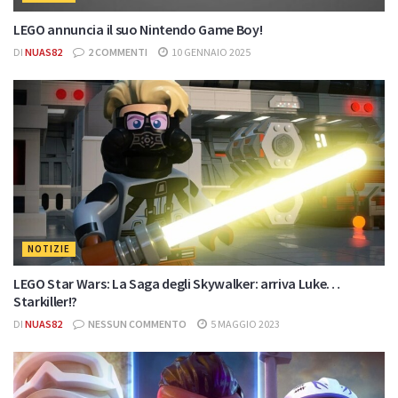
LEGO annuncia il suo Nintendo Game Boy!
DI
NUAS82
2 COMMENTI
10 GENNAIO 2025
NOTIZIE
LEGO Star Wars: La Saga degli Skywalker: arriva Luke…
Starkiller!?
DI
NUAS82
NESSUN COMMENTO
5 MAGGIO 2023