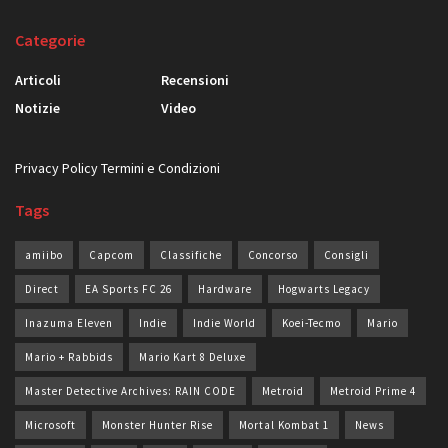
Categorie
Articoli
Recensioni
Notizie
Video
Privacy Policy
Termini e Condizioni
Tags
amiibo
Capcom
Classifiche
Concorso
Consigli
Direct
EA Sports FC 26
Hardware
Hogwarts Legacy
Inazuma Eleven
Indie
Indie World
Koei-Tecmo
Mario
Mario + Rabbids
Mario Kart 8 Deluxe
Master Detective Archives: RAIN CODE
Metroid
Metroid Prime 4
Microsoft
Monster Hunter Rise
Mortal Kombat 1
News