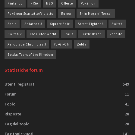
Nintendo
NISA
NSO
Offerte
Pokémon
Pokémon Scarlatto/Violetto
Rumor
Shin Megami Tensei
Sonic
Splatoon 3
Square Enix
Street Fighter 6
Switch
Switch 2
The Outer World
Trails
Turtle Beach
Vendite
Xenoblade Chronicles 3
Yu-Gi-Oh
Zelda
Zelda: Tears of the Kingdom
Statistiche forum
Utenti registrati
549
Forum
11
Topic
41
Risposte
28
Tag del topic
20
Tag topic vuoti
141