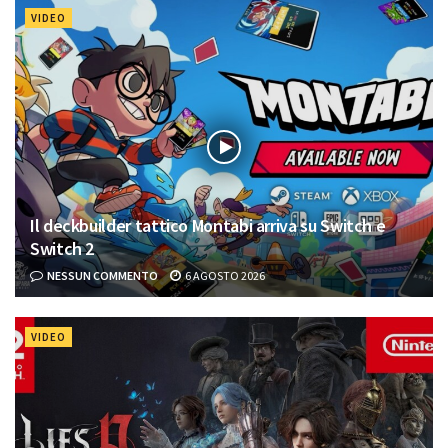
VIDEO
Il deckbuilder tattico Montabi arriva su Switch e
Switch 2
NESSUN COMMENTO
6 AGOSTO 2026
VIDEO