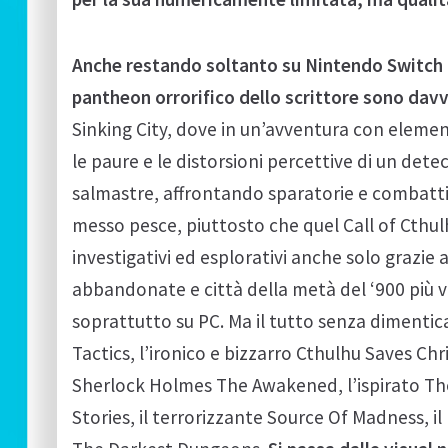
Anche restando soltanto su Nintendo Switch l
pantheon orrorifico dello scrittore sono dav
Sinking City, dove in un’avventura con eleme
le paure e le distorsioni percettive di un det
salmastre, affrontando sparatorie e combat
messo pesce, piuttosto che quel Call of Cthulh
investigativi ed esplorativi anche solo grazie
abbandonate e città della metà del ‘900 più vici
soprattutto su PC. Ma il tutto senza dimentica
Tactics, l’ironico e bizzarro Cthulhu Saves Chr
Sherlock Holmes The Awakened, l’ispirato The
Stories, il terrorizzante Source Of Madness, i