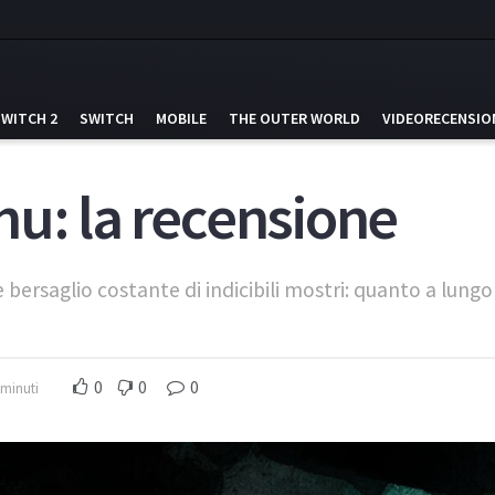
SWITCH 2
SWITCH
MOBILE
THE OUTER WORLD
VIDEORECENSIO
hu: la recensione
 bersaglio costante di indicibili mostri: quanto a lungo
0
0
0
 minuti