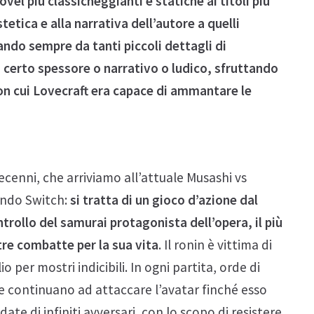
ovel più classicheggianti e statiche ai titoli più
tetica e alla narrativa dell’autore a quelli
ando sempre da tanti piccoli dettagli di
n certo spessore o narrativo o ludico, sfruttando
 con cui Lovecraft era capace di ammantare le
cenni, che arriviamo all’attuale Musashi vs
endo Switch:
si tratta di un gioco d’azione dal
ntrollo del samurai protagonista dell’opera, il più
re combatte per la sua vita
. Il ronin è vittima di
 per mostri indicibili. In ogni partita, orde di
o e continuano ad attaccare l’avatar finché esso
te di infiniti avversari, con lo scopo di resistere