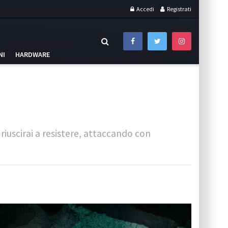
Accedi
Registrati
NI
HARDWARE
 riuscirai a resistere, attaccando con