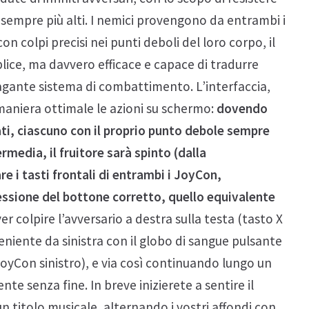
i sempre più alti. I nemici provengono da entrambi i
n colpi precisi nei punti deboli del loro corpo, il
lice, ma davvero efficace e capace di tradurre
agante sistema di combattimento. L’interfaccia,
 maniera ottimale le azioni su schermo:
dovendo
ati, ciascuno con il proprio punto debole sempre
rmedia, il fruitore sarà spinto (dalla
e i tasti frontali di entrambi i JoyCon,
ssione del bottone corretto, quello equivalente
r colpire l’avversario a destra sulla testa (tasto X
niente da sinistra con il globo di sangue pulsante
l JoyCon sinistro), e via così continuando lungo un
e senza fine. In breve inizierete a sentire il
n titolo musicale, alternando i vostri affondi con