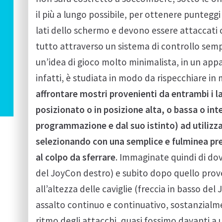
il più a lungo possibile, per ottenere puntegg
lati dello schermo e devono essere attaccati co
tutto attraverso un sistema di controllo semp
un’idea di gioco molto minimalista, in un app
infatti, è studiata in modo da rispecchiare in
affrontare mostri provenienti da entrambi i l
posizionato o in posizione alta, o bassa o inte
programmazione e dal suo istinto) ad utilizzar
selezionando con una semplice e fulminea pre
al colpo da sferrare
. Immaginate quindi di dove
del JoyCon destro) e subito dopo quello prove
all’altezza delle caviglie (freccia in basso de
assalto continuo e continuativo, sostanzialment
ritmo degli attacchi, quasi fossimo davanti a u