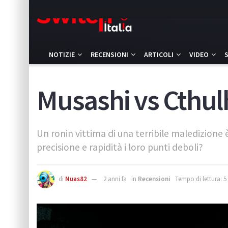
NOTIZIE
RECENSIONI
ARTICOLI
VIDEO
Musashi vs Cthul
Un ronin vittima di una terribile maledizione è
precisione e rapidità i loro punti deboli?
di
Nuas82
2 anni fa
in
Recensioni
Tempo di lettura: 5