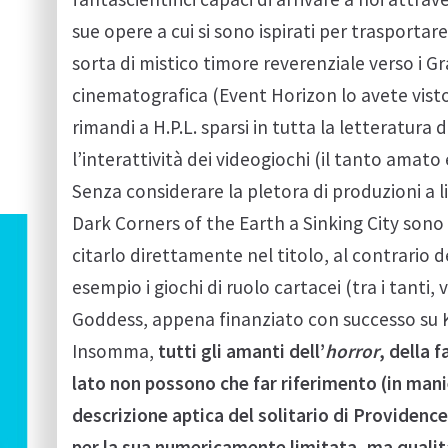
sue opere a cui si sono ispirati per trasportar
sorta di mistico timore reverenziale verso i Gra
cinematografica (Event Horizon lo avete visto?
rimandi a H.P.L. sparsi in tutta la letteratura 
l’interattività dei videogiochi (il tanto amat
Senza considerare la pletora di produzioni a l
Dark Corners of the Earth a Sinking City sono t
citarlo direttamente nel titolo, al contrario d
esempio i giochi di ruolo cartacei (tra i tanti,
Goddess, appena finanziato con successo su 
Insomma,
tutti gli amanti dell’
horror
, della 
lato non possono che far riferimento (in man
descrizione aptica del solitario di Providenc
per la sua numericamente limitata, ma qualit