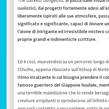
The Darkest Dungeons.
Si passa dalle visual n
ruolistici; dai progetti fortemente adesi all’es
liberamente ispirati alle sue atmosfere, pass
significato e significante, capaci di donare u
l’alone di intrigante ed irresistibile mistero
proprie grandi e indimenticte scritture.
Ed è così, muovendosi su un percorso lungo de
Cthulhu, appena rilasciato sull’eShop di Nint
ritmo incalzante in cui bisogna prendere il co
famoso guerriero del Giappone feudale, ment
una terribile maledizione che lo rende bersaglio
creature orripilanti si riproducono all’infinit
non sarà costretto a soccombere, sotto le onda