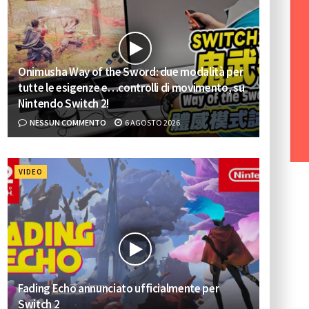
Onimusha Way of the Sword: due modalità per
tutte le esigenze e…controlli di movimento, su
Nintendo Switch 2!
NESSUN COMMENTO
6 AGOSTO 2026
VIDEO
Fading Echo annunciato ufficialmente per
Switch 2