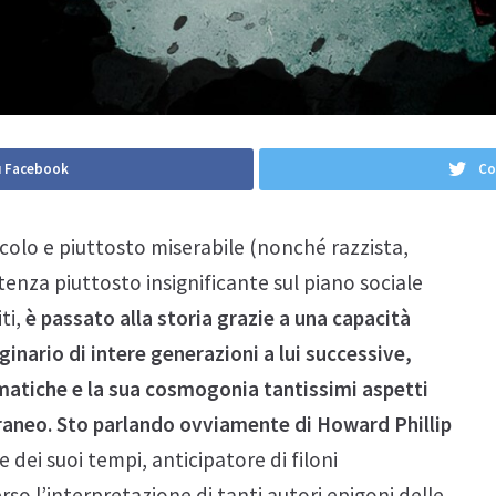
u Facebook
Co
iccolo e piuttosto miserabile (nonché razzista,
enza piuttosto insignificante sul piano sociale
ti,
è passato alla storia grazie a una capacità
inario di intere generazioni a lui successive,
matiche e la sua cosmogonia tantissimi aspetti
raneo. Sto parlando ovviamente di Howard Phillip
 dei suoi tempi, anticipatore di filoni
erso l’interpretazione di tanti autori epigoni delle