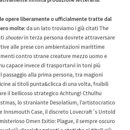
e opere liberamente o ufficialmente tratte dal
vero molte
: da un lato troviamo i già citati The
nti
shooter
in terza persona dovrete attraversare
ective alle prese con ambientazioni marittime
timenti contro strane creature mezzo uomo e
u capace invece di trasportarvi in toni più
 al passaggio alla prima persona, tra magioni
ne ai titoli punta&clicca di una volta, fruibili
re il bellicoso strategico Achtung! Cthulhu
istmas, lo straniante Desolatium, l’artistocratico
 Innsmouth Case, il discreto Lovecraft´s Untold
l misterioso Omen Exitio: Plague, il sempre oscuro