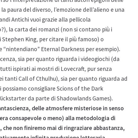
e la paura del diverso, l’emozione dell’alieno e una
ndi Antichi vuoi grazie alla pellicola
), la carta dei romanzi (non si contano più i
di Stephen King, per citare il più famoso) o
o e “nintendiano” Eternal Darkness per esempio).
icenza, sia per quanto riguarda i videogiochi (da
utti ispirati ai mostri di Lovecraft, pur senza
ei tanti Call of Cthulhu), sia per quanto riguarda ad
 vi possiamo consigliare Scions of the Dark
Kickstarter da parte di Shadowlands Games).
fantascienza, delle atmosfere misteriose in senso
iera consapevole o meno) alla metodologia di
e, che non finiremo mai di ringraziare abbastanza,
ativamente infinita produzione letteraria.