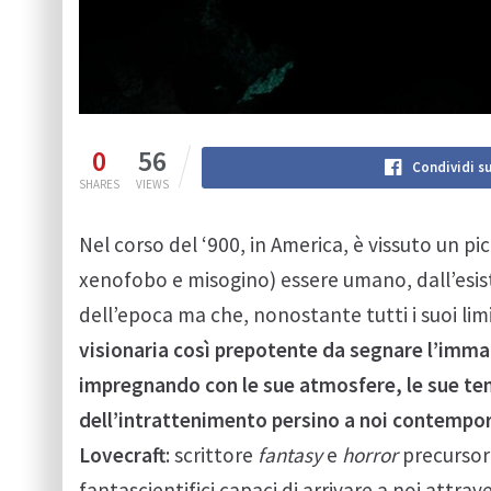
0
56
Condividi s
SHARES
VIEWS
Nel corso del ‘900, in America, è vissuto un p
xenofobo e misogino) essere umano, dall’esist
dell’epoca ma che, nonostante tutti i suoi limi
visionaria così prepotente da segnare l’immag
impregnando con le sue atmosfere, le sue te
dell’intrattenimento persino a noi contempo
Lovecraft
: scrittore
fantasy
e
horror
precursore
fantascientifici capaci di arrivare a noi attrav