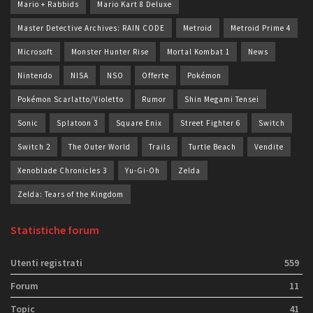
Mario + Rabbids
Mario Kart 8 Deluxe
Master Detective Archives: RAIN CODE
Metroid
Metroid Prime 4
Microsoft
Monster Hunter Rise
Mortal Kombat 1
News
Nintendo
NISA
NSO
Offerte
Pokémon
Pokémon Scarlatto/Violetto
Rumor
Shin Megami Tensei
Sonic
Splatoon 3
Square Enix
Street Fighter 6
Switch
Switch 2
The Outer World
Trails
Turtle Beach
Vendite
Xenoblade Chronicles 3
Yu-Gi-Oh
Zelda
Zelda: Tears of the Kingdom
Statistiche forum
Utenti registrati
559
Forum
11
Topic
41