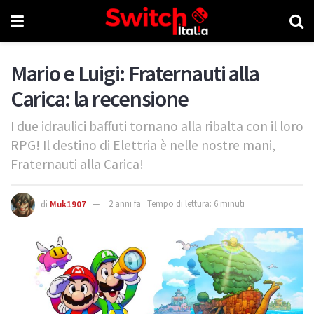
Mario e Luigi: Fraternauti alla
Carica: la recensione
I due idraulici baffuti tornano alla ribalta con il loro
RPG! Il destino di Elettria è nelle nostre mani,
Fraternauti alla Carica!
di
Muk1907
2 anni fa
Tempo di lettura: 6 minuti