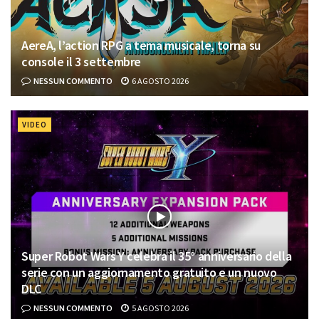
AereA, l’action RPG a tema musicale, torna su
console il 3 settembre
NESSUN COMMENTO
6 AGOSTO 2026
VIDEO
Super Robot Wars Y celebra il 35° anniversario della
serie con un aggiornamento gratuito e un nuovo
DLC
NESSUN COMMENTO
5 AGOSTO 2026