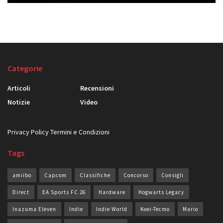
Categorie
Articoli
Recensioni
Notizie
Video
Privacy Policy
Termini e Condizioni
Tags
amiibo
Capcom
Classifiche
Concorso
Consigli
Direct
EA Sports FC 26
Hardware
Hogwarts Legacy
Inazuma Eleven
Indie
Indie World
Koei-Tecmo
Mario