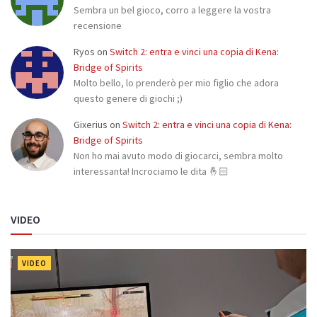
Sembra un bel gioco, corro a leggere la vostra
recensione
Ryos
on
Switch 2: entra e vinci una copia di Kena:
Bridge of Spirits
Molto bello, lo prenderò per mio figlio che adora
questo genere di giochi ;)
Gixerius
on
Switch 2: entra e vinci una copia di Kena:
Bridge of Spirits
Non ho mai avuto modo di giocarci, sembra molto
interessanta! Incrociamo le dita 🤞🏻
VIDEO
VIDEO