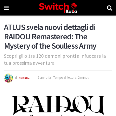
ATLUS svela nuovi dettagli di
RAIDOU Remastered: The
Mystery of the Soulless Army
Scopri gli oltre 120 demoni pronti a infuocare la
tua prossima avventura
di
Nuas82
1 anno fa
Tempo di lettura: 2 minuti