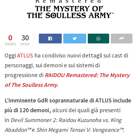
0
30
SHARES
VIEWS
Oggi
ATLUS
ha condiviso nuovi dettagli sul cast di
personaggi, sui demoni e sui sistemi di
progressione di
RAIDOU Remastered: The Mystery
of The Soulless Army
.
L’imminente GdR soprannaturale di ATLUS include
più di 120 demoni,
alcuni dei quali già presenti
in
Devil Summoner 2: Raidou Kuzunoha vs. King
Abaddon™
e
Shin Megami Tensei V: Vengeance™
.