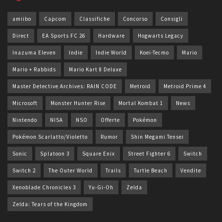
amiibo
Capcom
Classifiche
Concorso
Consigli
Direct
EA Sports FC 26
Hardware
Hogwarts Legacy
Inazuma Eleven
Indie
Indie World
Koei-Tecmo
Mario
Mario + Rabbids
Mario Kart 8 Deluxe
Master Detective Archives: RAIN CODE
Metroid
Metroid Prime 4
Microsoft
Monster Hunter Rise
Mortal Kombat 1
News
Nintendo
NISA
NSO
Offerte
Pokémon
Pokémon Scarlatto/Violetto
Rumor
Shin Megami Tensei
Sonic
Splatoon 3
Square Enix
Street Fighter 6
Switch
Switch 2
The Outer World
Trails
Turtle Beach
Vendite
Xenoblade Chronicles 3
Yu-Gi-Oh
Zelda
Zelda: Tears of the Kingdom