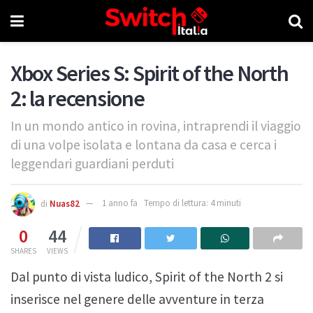
Xbox Series S: Spirit of the North
2: la recensione
In un mondo antico in rovina, intraprendi il viaggio
di una volpe isolata e lontana da casa e cerca i
leggendari guardiani perduti
di
Nuas82
1 anno fa
Tempo di lettura: 4 minuti
0
44
SHARES
VIEWS
Dal punto di vista ludico, Spirit of the North 2 si
inserisce nel genere delle avventure in terza