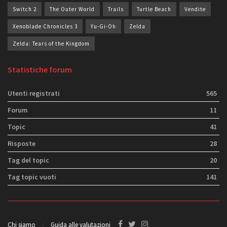
Switch 2
The Outer World
Trails
Turtle Beach
Vendite
Xenoblade Chronicles 3
Yu-Gi-Oh
Zelda
Zelda: Tears of the Kingdom
Statistiche forum
Utenti registrati
565
Forum
11
Topic
41
Risposte
28
Tag del topic
20
Tag topic vuoti
141
Chi siamo
Guida alle valutazioni