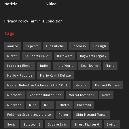
Notizie
Video
Privacy Policy
Termini e Condizioni
Tags
amiibo
Capcom
Classifiche
Concorso
Consigli
Direct
EA Sports FC 26
Hardware
Hogwarts Legacy
Inazuma Eleven
Indie
Indie World
Koei-Tecmo
Mario
Mario + Rabbids
Mario Kart 8 Deluxe
Master Detective Archives: RAIN CODE
Metroid
Metroid Prime 4
Microsoft
Monster Hunter Rise
Mortal Kombat 1
News
Nintendo
NISA
NSO
Offerte
Pokémon
Pokémon Scarlatto/Violetto
Rumor
Shin Megami Tensei
Sonic
Splatoon 3
Square Enix
Street Fighter 6
Switch