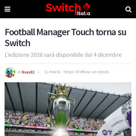
Football Manager Touch torna su
Switch
L'edizione 2026 sarà disponibile dal 4 dicembre
di
Nuas82
11 mesi fa
Tempo di lettura: un minuto