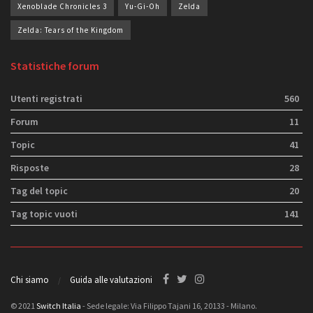
Xenoblade Chronicles 3
Yu-Gi-Oh
Zelda
Zelda: Tears of the Kingdom
Statistiche forum
Utenti registrati
560
Forum
11
Topic
41
Risposte
28
Tag del topic
20
Tag topic vuoti
141
Chi siamo
Guida alle valutazioni
© 2021
Switch Italia
- Sede legale: Via Filippo Tajani 16, 20133 - Milano.