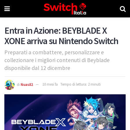
Entra in Azione: BEYBLADE X
XONE arriva su Nintendo Switch
Preparati a combattere, personalizzare e
collezionare i migliori contenuti di Beyblade
disponibile dal 12 dicembre
di
Nuas82
10 mesi fa
Tempo di lettura: 2 minuti