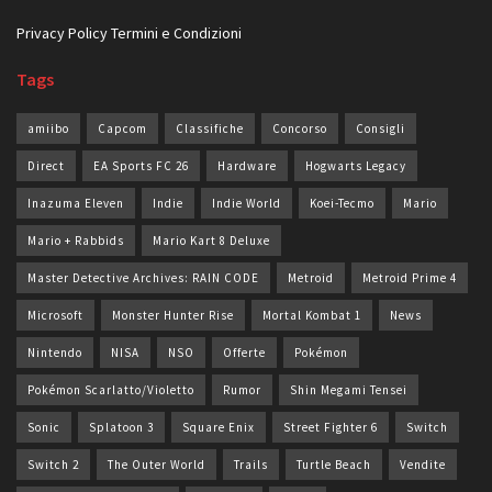
Privacy Policy
Termini e Condizioni
Tags
amiibo
Capcom
Classifiche
Concorso
Consigli
Direct
EA Sports FC 26
Hardware
Hogwarts Legacy
Inazuma Eleven
Indie
Indie World
Koei-Tecmo
Mario
Mario + Rabbids
Mario Kart 8 Deluxe
Master Detective Archives: RAIN CODE
Metroid
Metroid Prime 4
Microsoft
Monster Hunter Rise
Mortal Kombat 1
News
Nintendo
NISA
NSO
Offerte
Pokémon
Pokémon Scarlatto/Violetto
Rumor
Shin Megami Tensei
Sonic
Splatoon 3
Square Enix
Street Fighter 6
Switch
Switch 2
The Outer World
Trails
Turtle Beach
Vendite