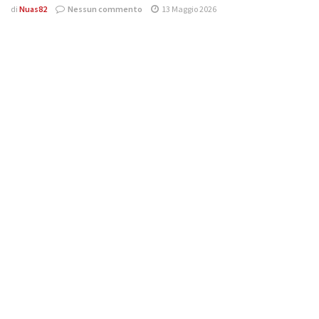
di
Nuas82
Nessun commento
13 Maggio 2026
VIDEO
BANDAI NAMCO svela CAPTAIN TSUBASA 2: WORLD FIGHTERS
di
Nuas82
Nessun commento
5 Febbraio 2026
Effettua
l'accesso
per partecipare alla discussione.
Lascia un commento