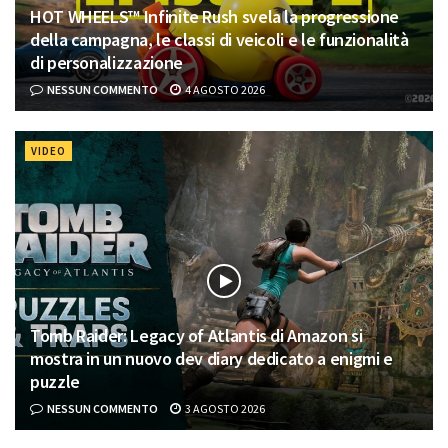
HOT WHEELS™ Infinite Rush svela la progressione
della campagna, le classi di veicoli e le funzionalità
di personalizzazione
NESSUN COMMENTO
4 AGOSTO 2026
VIDEO
Tomb Raider: Legacy of Atlantis di Amazon si
mostra in un nuovo dev diary dedicato a enigmi e
puzzle
NESSUN COMMENTO
3 AGOSTO 2026