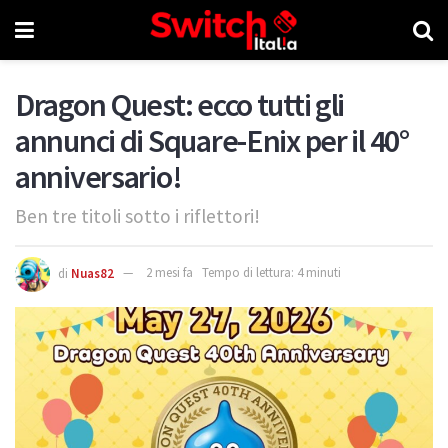
Dragon Quest: ecco tutti gli
annunci di Square-Enix per il 40°
anniversario!
Ben tre titoli sotto i riflettori!
di
Nuas82
2 mesi fa
Tempo di lettura: 4 minuti