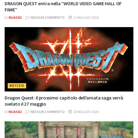
DRAGON QUEST entra nella “WORLD VIDEO GAME HALL OF
FAME”
DI
NUAS82
NESSUN COMMENTO
11 MAGGIO 2026
NOTIZIE
Dragon Quest: il prossimo capitolo dell’amata saga verrà
svelato il 27 maggio
DI
NUAS82
NESSUN COMMENTO
10 MAGGIO 2026