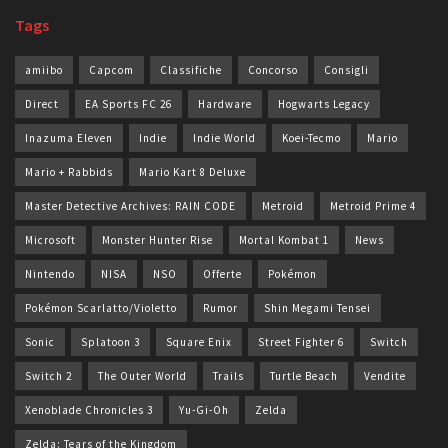
Tags
amiibo
Capcom
Classifiche
Concorso
Consigli
Direct
EA Sports FC 26
Hardware
Hogwarts Legacy
Inazuma Eleven
Indie
Indie World
Koei-Tecmo
Mario
Mario + Rabbids
Mario Kart 8 Deluxe
Master Detective Archives: RAIN CODE
Metroid
Metroid Prime 4
Microsoft
Monster Hunter Rise
Mortal Kombat 1
News
Nintendo
NISA
NSO
Offerte
Pokémon
Pokémon Scarlatto/Violetto
Rumor
Shin Megami Tensei
Sonic
Splatoon 3
Square Enix
Street Fighter 6
Switch
Switch 2
The Outer World
Trails
Turtle Beach
Vendite
Xenoblade Chronicles 3
Yu-Gi-Oh
Zelda
Zelda: Tears of the Kingdom