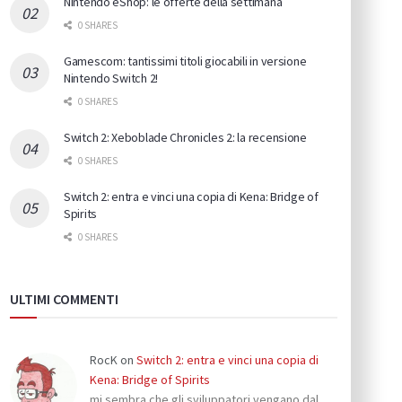
Nintendo eShop: le offerte della settimana
0 SHARES
Gamescom: tantissimi titoli giocabili in versione
Nintendo Switch 2!
0 SHARES
Switch 2: Xeboblade Chronicles 2: la recensione
0 SHARES
Switch 2: entra e vinci una copia di Kena: Bridge of
Spirits
0 SHARES
ULTIMI COMMENTI
RocK
on
Switch 2: entra e vinci una copia di
Kena: Bridge of Spirits
mi sembra che gli sviluppatori vengano dal