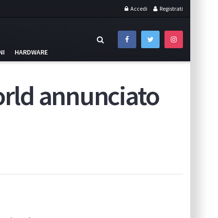
Accedi
Registrati
NI
HARDWARE
rld annunciato