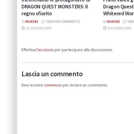
DRAGON QUEST MONSTERS: Il
Dragon Quest
regno sfiorito
Whitered Wor
DI
NUAS82
NESSUN COMMENTO
DI
NUAS82
NE
12 GIUGNO 2026
9 GIUGNO 2026
Effettua
l'accesso
per partecipare alla discussione.
Lascia un commento
Devi essere
connesso
per inviare un commento.