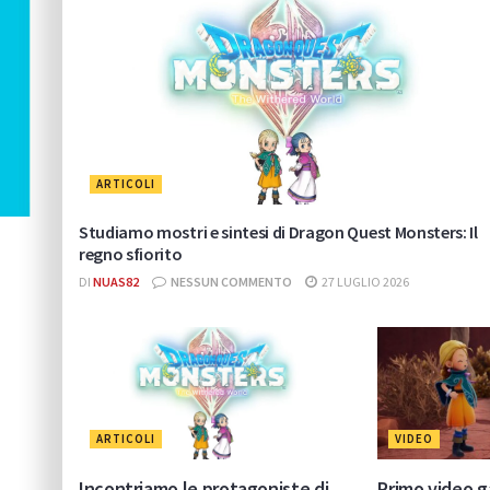
ARTICOLI
Studiamo mostri e sintesi di Dragon Quest Monsters: Il
regno sfiorito
DI
NUAS82
NESSUN COMMENTO
27 LUGLIO 2026
ARTICOLI
VIDEO
Incontriamo le protagoniste di
Primo video 