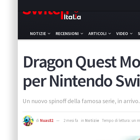
NOTIZIE
RECENSIONI
ARTICOLI
VIDEO
Dragon Quest Mon
per Nintendo Swi
Un nuovo spinoff della famosa serie, in arrivo.
di
Nuas82
2 mesi fa
in
Notizie
Tempo di lettura: un 