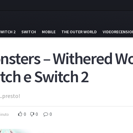
SWITCH 2
SWITCH
MOBILE
THE OUTER WORLD
VIDEORECENSIO
sters – Withered Wo
tch e Switch 2
..presto!
0
0
0
minuto