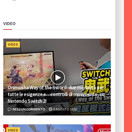
VIDEO
VIDEO
Onimusha Way of the Sword: due modalità per
tutte le esigenze e…controlli di movimento, su
Nintendo Switch 2!
NESSUN COMMENTO
6 AGOSTO 2026
VIDEO