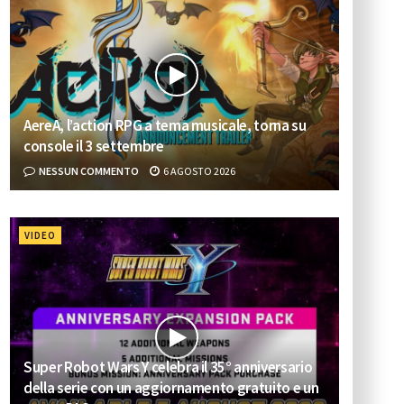
AereA, l’action RPG a tema musicale, torna su
console il 3 settembre
NESSUN COMMENTO
6 AGOSTO 2026
VIDEO
Super Robot Wars Y celebra il 35° anniversario
della serie con un aggiornamento gratuito e un