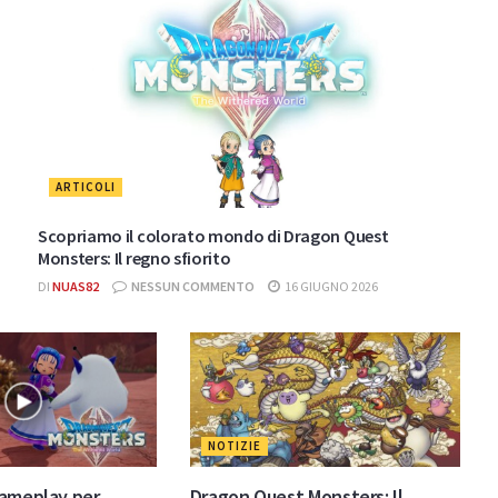
ARTICOLI
Scopriamo il colorato mondo di Dragon Quest
Monsters: Il regno sfiorito
DI
NUAS82
NESSUN COMMENTO
16 GIUGNO 2026
NOTIZIE
gameplay per
Dragon Quest Monsters: Il