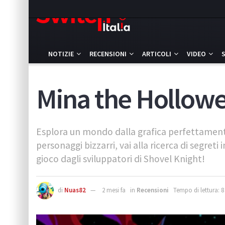
NOTIZIE
RECENSIONI
ARTICOLI
VIDEO
Mina the Hollowe
Esplora un mondo dalla grafica perfettamente
personaggi bizzarri, vai alla ricerca di segreti
gioco dagli sviluppatori di Shovel Knight!
di
Nuas82
2 mesi fa
in
Recensioni
Tempo di lettura: 8