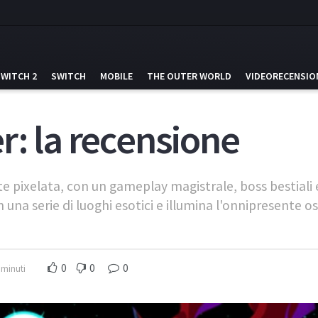
SWITCH 2
SWITCH
MOBILE
THE OUTER WORLD
VIDEORECENSIO
r: la recensione
 pixelata, con un gameplay magistrale, boss bestiali e
 in una serie di luoghi esotici e illumina l'onnipresente 
0
0
0
 minuti