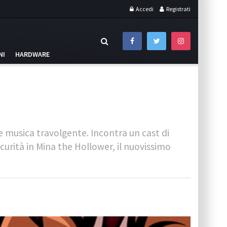
Accedi
Registrati
NI
HARDWARE
 musica travolgente. Incontra un cast di
oscurità in Mina the Hollower, il nuovissimo