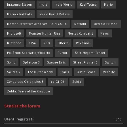
Inazuma Eleven
Indie
Indie World
Koei-Tecmo
Mario
Mario + Rabbids
Mario Kart 8 Deluxe
Master Detective Archives: RAIN CODE
Metroid
Metroid Prime 4
Microsoft
Monster Hunter Rise
Mortal Kombat 1
News
Nintendo
NISA
NSO
Offerte
Pokémon
Pokémon Scarlatto/Violetto
Rumor
Shin Megami Tensei
Sonic
Splatoon 3
Square Enix
Street Fighter 6
Switch
Switch 2
The Outer World
Trails
Turtle Beach
Vendite
Xenoblade Chronicles 3
Yu-Gi-Oh
Zelda
Zelda: Tears of the Kingdom
Statistiche forum
Utenti registrati
549