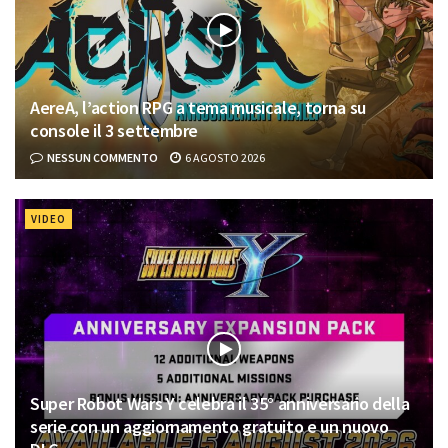
AereA, l’action RPG a tema musicale, torna su
console il 3 settembre
NESSUN COMMENTO
6 AGOSTO 2026
VIDEO
Super Robot Wars Y celebra il 35° anniversario della
serie con un aggiornamento gratuito e un nuovo