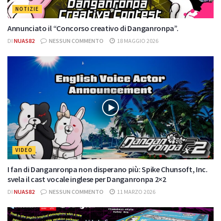
NOTIZIE
Annunciato il “Concorso creativo di Danganronpa”.
DI
NUAS82
NESSUN COMMENTO
18 MAGGIO 2026
VIDEO
I fan di Danganronpa non disperano più: Spike Chunsoft, Inc.
svela il cast vocale inglese per Danganronpa 2×2
DI
NUAS82
NESSUN COMMENTO
11 MARZO 2026