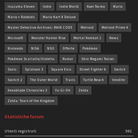
Inazuma Eleven
Indie
Indie World
Koei-Tecmo
Mario
Mario + Rabbids
Mario Kart 8 Deluxe
Master Detective Archives: RAIN CODE
Metroid
Metroid Prime 4
Microsoft
Monster Hunter Rise
Mortal Kombat 1
News
Nintendo
NISA
NSO
Offerte
Pokémon
Pokémon Scarlatto/Violetto
Rumor
Shin Megami Tensei
Sonic
Splatoon 3
Square Enix
Street Fighter 6
Switch
Switch 2
The Outer World
Trails
Turtle Beach
Vendite
Xenoblade Chronicles 3
Yu-Gi-Oh
Zelda
Zelda: Tears of the Kingdom
Statistiche forum
Utenti registrati
561