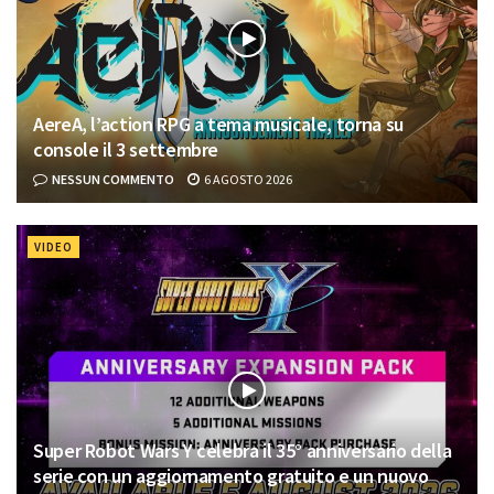
AereA, l’action RPG a tema musicale, torna su
console il 3 settembre
NESSUN COMMENTO
6 AGOSTO 2026
VIDEO
Super Robot Wars Y celebra il 35° anniversario della
serie con un aggiornamento gratuito e un nuovo