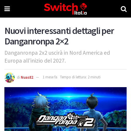
Nuovi interessanti dettagli per
Danganronpa 2×2
Danganronpa 2x2 uscirà in Nord America ed
Europa all'inizio del 2027.
di
Nuas82
1 mese fa
Tempo di lettura: 2 minuti