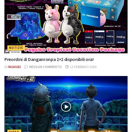
NOTIZIE
Preordini di Danganronpa 2×2 disponibili ora!
DI
NUAS82
NESSUN COMMENTO
11 FEBBRAIO 2026
VIDEO