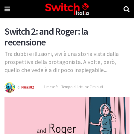
Switch 2: and Roger: la
recensione
Tra dubbi e illusioni, vivi è una storia vista dalla
prospettiva della protagonista. A volte, però,
quello che vede è a dir poco inspiegabile...
di
Nuas82
1 mese fa
Tempo di lettura: 7 minuti