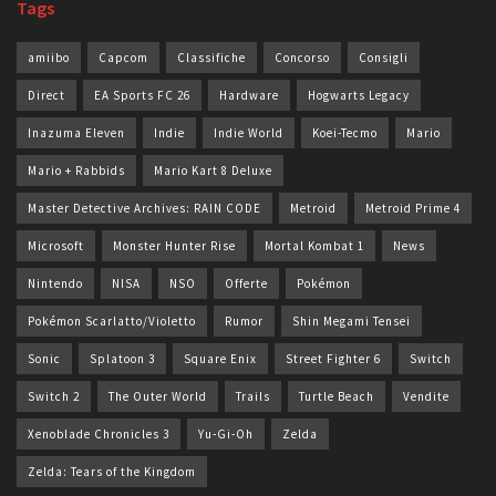
Tags
amiibo
Capcom
Classifiche
Concorso
Consigli
Direct
EA Sports FC 26
Hardware
Hogwarts Legacy
Inazuma Eleven
Indie
Indie World
Koei-Tecmo
Mario
Mario + Rabbids
Mario Kart 8 Deluxe
Master Detective Archives: RAIN CODE
Metroid
Metroid Prime 4
Microsoft
Monster Hunter Rise
Mortal Kombat 1
News
Nintendo
NISA
NSO
Offerte
Pokémon
Pokémon Scarlatto/Violetto
Rumor
Shin Megami Tensei
Sonic
Splatoon 3
Square Enix
Street Fighter 6
Switch
Switch 2
The Outer World
Trails
Turtle Beach
Vendite
Xenoblade Chronicles 3
Yu-Gi-Oh
Zelda
Zelda: Tears of the Kingdom