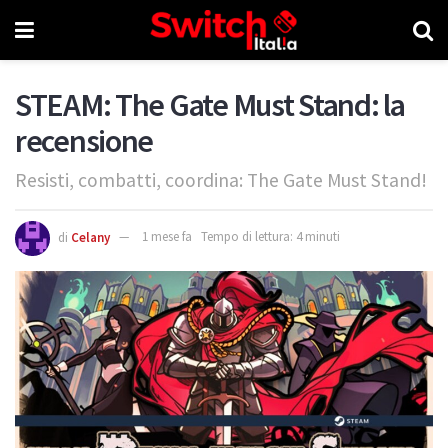
STEAM: The Gate Must Stand: la
recensione
Resisti, combatti, coordina: The Gate Must Stand!
di
Celany
1 mese fa
Tempo di lettura: 4 minuti