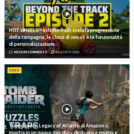
HOT WHEELS™ Infinite Rush svela la progressione
della campagna, le classi di veicoli e le funzionalità
di personalizzazione
NESSUN COMMENTO
4 AGOSTO 2026
VIDEO
Tomb Raider: Legacy of Atlantis di Amazon si
mostra in un nuovo dev diary dedicato a enigmi e