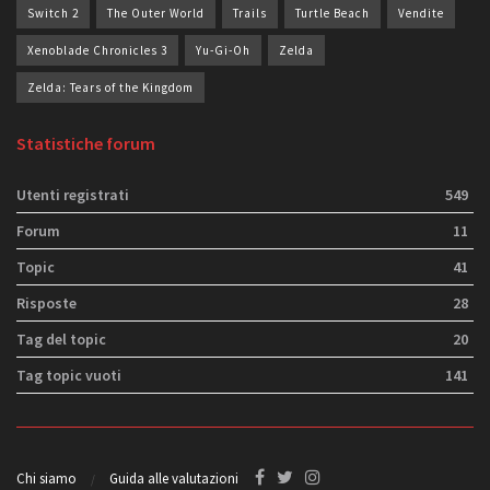
Switch 2
The Outer World
Trails
Turtle Beach
Vendite
Xenoblade Chronicles 3
Yu-Gi-Oh
Zelda
Zelda: Tears of the Kingdom
Statistiche forum
Utenti registrati
549
Forum
11
Topic
41
Risposte
28
Tag del topic
20
Tag topic vuoti
141
Chi siamo
Guida alle valutazioni