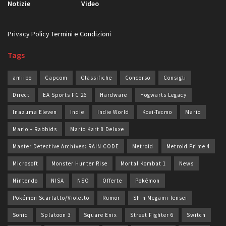
Notizie
Video
Privacy Policy
Termini e Condizioni
Tags
amiibo
Capcom
Classifiche
Concorso
Consigli
Direct
EA Sports FC 26
Hardware
Hogwarts Legacy
Inazuma Eleven
Indie
Indie World
Koei-Tecmo
Mario
Mario + Rabbids
Mario Kart 8 Deluxe
Master Detective Archives: RAIN CODE
Metroid
Metroid Prime 4
Microsoft
Monster Hunter Rise
Mortal Kombat 1
News
Nintendo
NISA
NSO
Offerte
Pokémon
Pokémon Scarlatto/Violetto
Rumor
Shin Megami Tensei
Sonic
Splatoon 3
Square Enix
Street Fighter 6
Switch